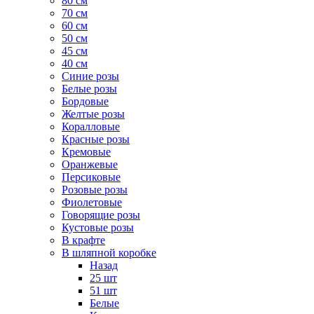
80 см
70 см
60 см
50 см
45 см
40 см
Cиние розы
Белые розы
Бордовые
Желтые розы
Коралловые
Красные розы
Кремовые
Оранжевые
Персиковые
Розовые розы
Фиолетовые
Говорящие розы
Кустовые розы
В крафте
В шляпной коробке
Назад
25 шт
51 шт
Белые