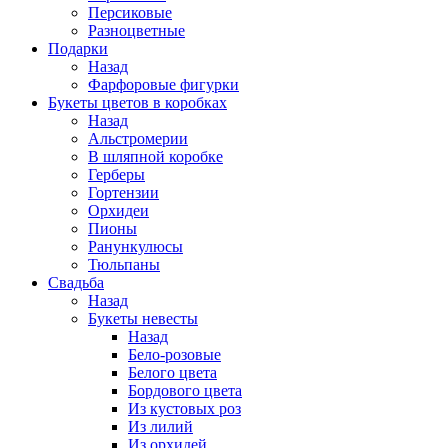
Персиковые
Разноцветные
Подарки
Назад
Фарфоровые фигурки
Букеты цветов в коробках
Назад
Альстромерии
В шляпной коробке
Герберы
Гортензии
Орхидеи
Пионы
Ранункулюсы
Тюльпаны
Свадьба
Назад
Букеты невесты
Назад
Бело-розовые
Белого цвета
Бордового цвета
Из кустовых роз
Из лилий
Из орхидей