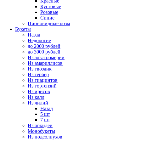
Красные
Кустовые
Розовые
Синие
Пионовидные розы
Букеты
Назад
Недорогие
до 2000 рублей
до 3000 рублей
Из альстромерий
Из амариллисов
Из гвоздик
Из гербер
Из гиацинтов
Из гортензий
Из ирисов
Из калл
Из лилий
Назад
5 шт
7 шт
Из орхидей
Монобукеты
Из подсолнухов