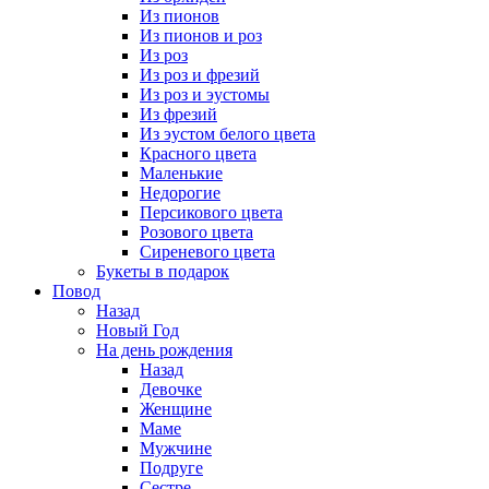
Из пионов
Из пионов и роз
Из роз
Из роз и фрезий
Из роз и эустомы
Из фрезий
Из эустом белого цвета
Красного цвета
Маленькие
Недорогие
Персикового цвета
Розового цвета
Сиреневого цвета
Букеты в подарок
Повод
Назад
Новый Год
На день рождения
Назад
Девочке
Женщине
Маме
Мужчине
Подруге
Сестре