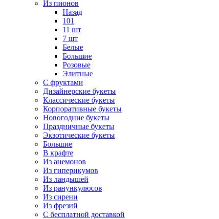
Из пионов
Назад
101
11 шт
7 шт
Белые
Большие
Розовые
Элитные
С фруктами
Дизайнерские букеты
Классические букеты
Корпоративные букеты
Новогодние букеты
Праздничные букеты
Экзотические букеты
Большие
В крафте
Из анемонов
Из гиперикумов
Из ландышей
Из ранункулюсов
Из сирени
Из фрезий
С бесплатной доставкой