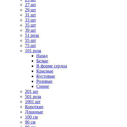
27 шт
29 шт
31 шт
33 шт
35 шт
39 шт
51 роза
55 шт
75 шт
101 роза
Назад
Белые
В форме сердца
Красные
Кустовые
Розовые
Синие
201 шт
501 роза
1001 шт
Короткие
Длинные
100 см
90 см