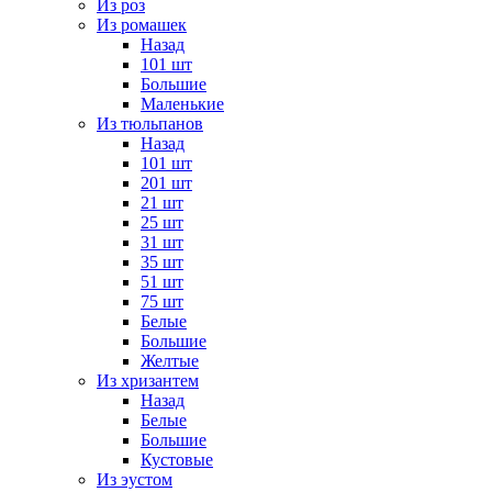
Из роз
Из ромашек
Назад
101 шт
Большие
Маленькие
Из тюльпанов
Назад
101 шт
201 шт
21 шт
25 шт
31 шт
35 шт
51 шт
75 шт
Белые
Большие
Желтые
Из хризантем
Назад
Белые
Большие
Кустовые
Из эустом