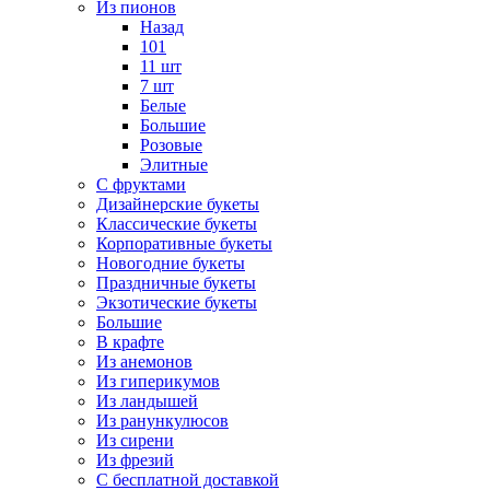
Из пионов
Назад
101
11 шт
7 шт
Белые
Большие
Розовые
Элитные
С фруктами
Дизайнерские букеты
Классические букеты
Корпоративные букеты
Новогодние букеты
Праздничные букеты
Экзотические букеты
Большие
В крафте
Из анемонов
Из гиперикумов
Из ландышей
Из ранункулюсов
Из сирени
Из фрезий
С бесплатной доставкой