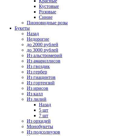
Красные
Кустовые
Розовые
Синие
Пионовидные розы
Букеты
Назад
Недорогие
до 2000 рублей
до 3000 рублей
Из альстромерий
Из амариллисов
Из гвоздик
Из гербер
Из гиацинтов
Из гортензий
Из ирисов
Из калл
Из лилий
Назад
5 шт
7 шт
Из орхидей
Монобукеты
Из подсолнухов