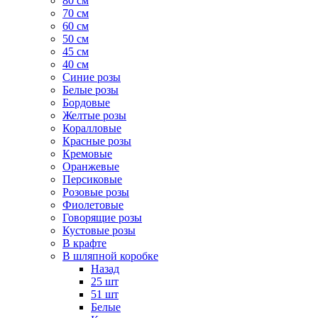
80 см
70 см
60 см
50 см
45 см
40 см
Cиние розы
Белые розы
Бордовые
Желтые розы
Коралловые
Красные розы
Кремовые
Оранжевые
Персиковые
Розовые розы
Фиолетовые
Говорящие розы
Кустовые розы
В крафте
В шляпной коробке
Назад
25 шт
51 шт
Белые