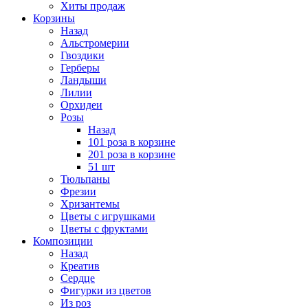
Хиты продаж
Корзины
Назад
Альстромерии
Гвоздики
Герберы
Ландыши
Лилии
Орхидеи
Розы
Назад
101 роза в корзине
201 роза в корзине
51 шт
Тюльпаны
Фрезии
Хризантемы
Цветы с игрушками
Цветы с фруктами
Композиции
Назад
Креатив
Сердце
Фигурки из цветов
Из роз