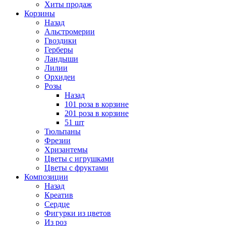
Хиты продаж
Корзины
Назад
Альстромерии
Гвоздики
Герберы
Ландыши
Лилии
Орхидеи
Розы
Назад
101 роза в корзине
201 роза в корзине
51 шт
Тюльпаны
Фрезии
Хризантемы
Цветы с игрушками
Цветы с фруктами
Композиции
Назад
Креатив
Сердце
Фигурки из цветов
Из роз