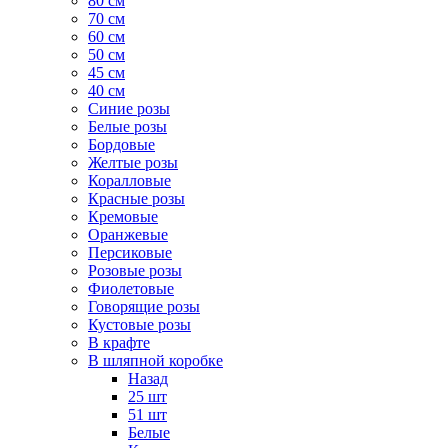
80 см
70 см
60 см
50 см
45 см
40 см
Cиние розы
Белые розы
Бордовые
Желтые розы
Коралловые
Красные розы
Кремовые
Оранжевые
Персиковые
Розовые розы
Фиолетовые
Говорящие розы
Кустовые розы
В крафте
В шляпной коробке
Назад
25 шт
51 шт
Белые