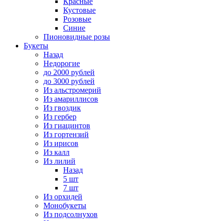
Красные
Кустовые
Розовые
Синие
Пионовидные розы
Букеты
Назад
Недорогие
до 2000 рублей
до 3000 рублей
Из альстромерий
Из амариллисов
Из гвоздик
Из гербер
Из гиацинтов
Из гортензий
Из ирисов
Из калл
Из лилий
Назад
5 шт
7 шт
Из орхидей
Монобукеты
Из подсолнухов