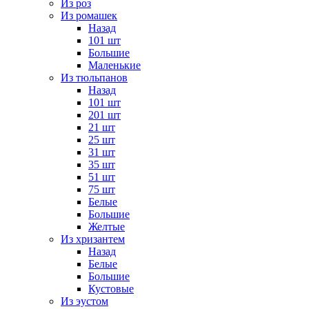
Из роз
Из ромашек
Назад
101 шт
Большие
Маленькие
Из тюльпанов
Назад
101 шт
201 шт
21 шт
25 шт
31 шт
35 шт
51 шт
75 шт
Белые
Большие
Желтые
Из хризантем
Назад
Белые
Большие
Кустовые
Из эустом