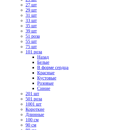
27 шт
29 шт
31 шт
33 шт
35 шт
39 шт
51 роза
55 шт
75 шт
101 роза
Назад
Белые
В форме сердца
Красные
Кустовые
Розовые
Синие
201 шт
501 роза
1001 шт
Короткие
Длинные
100 см
90 см