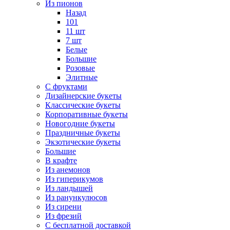
Из пионов
Назад
101
11 шт
7 шт
Белые
Большие
Розовые
Элитные
С фруктами
Дизайнерские букеты
Классические букеты
Корпоративные букеты
Новогодние букеты
Праздничные букеты
Экзотические букеты
Большие
В крафте
Из анемонов
Из гиперикумов
Из ландышей
Из ранункулюсов
Из сирени
Из фрезий
С бесплатной доставкой