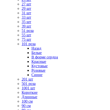
27 шт
29 шт
31 шт
33 шт
35 шт
39 шт
51 роза
55 шт
75 шт
101 роза
Назад
Белые
В форме сердца
Красные
Кустовые
Розовые
Синие
201 шт
501 роза
1001 шт
Короткие
Длинные
100 см
90 см