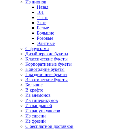
Из пионов
Назад
101
11 шт
7 шт
Белые
Большие
Розовые
Элитные
С фруктами
Дизайнерские букеты
Классические букеты
Корпоративные букеты
Новогодние букеты
Праздничные букеты
Экзотические букеты
Большие
В крафте
Из анемонов
Из гиперикумов
Из ландышей
Из ранункулюсов
Из сирени
Из фрезий
С бесплатной доставкой