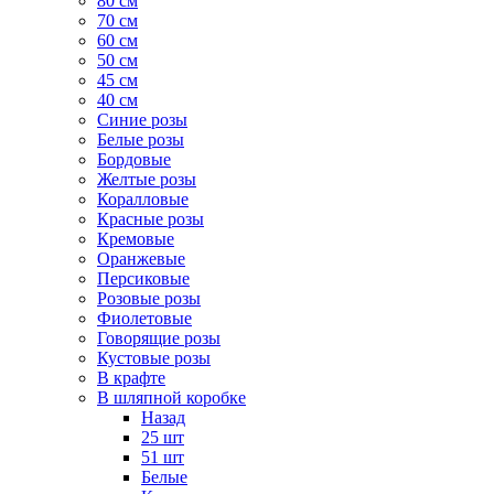
80 см
70 см
60 см
50 см
45 см
40 см
Cиние розы
Белые розы
Бордовые
Желтые розы
Коралловые
Красные розы
Кремовые
Оранжевые
Персиковые
Розовые розы
Фиолетовые
Говорящие розы
Кустовые розы
В крафте
В шляпной коробке
Назад
25 шт
51 шт
Белые