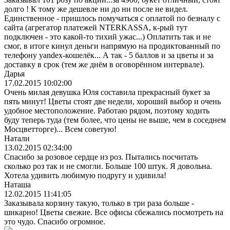
долго ! К тому же дешевле ни до ни после не видел.
Единственное - пришлось помучаться с оплатой по безналу с
сайта (агрегатор платежей NTERKASSA, к-рый тут
подключен - это какой-то тихий ужас...) Оплатить так и не
смог, в итоге кинул деньги напрямую на продиктованный по
телефону yandex-кошелёк... А так - 5 баллов и за цветы и за
доставку в срок (тем же днём в оговорённом интервале).
Дарья
17.02.2015 10:02:00
Очень милая девушка Юля составила прекрасный букет за
пять минут! Цветы стоят две недели, хороший выбор и очень
удобное местоположение. Работаю рядом, поэтому ходить
буду теперь туда (тем более, что цены не выше, чем в соседнем
Мосцветторге)... Всем советую!
Натали
13.02.2015 02:34:00
Спасибо за розовое сердце из роз. Пытались посчитать
сколько роз так и не смогли. Больше 100 штук. Я довольна.
Хотела удивить любимую подругу и удивила!
Наташа
12.02.2015 11:41:05
Заказывала корзину такую, только в три раза больше -
шикарно! Цветы свежие. Все офисы сбежались посмотреть на
это чудо. Спасибо огромное.