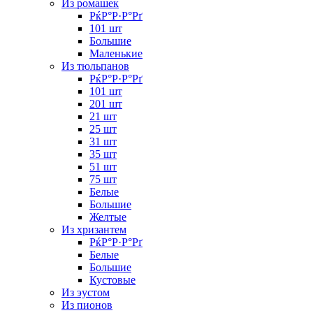
Из ромашек
РќР°Р·Р°Рґ
101 шт
Большие
Маленькие
Из тюльпанов
РќР°Р·Р°Рґ
101 шт
201 шт
21 шт
25 шт
31 шт
35 шт
51 шт
75 шт
Белые
Большие
Желтые
Из хризантем
РќР°Р·Р°Рґ
Белые
Большие
Кустовые
Из эустом
Из пионов