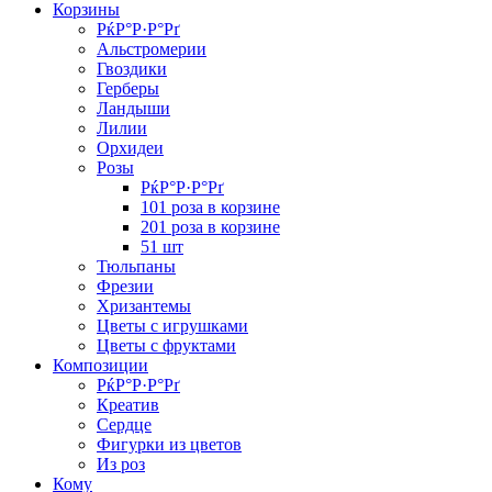
Корзины
РќР°Р·Р°Рґ
Альстромерии
Гвоздики
Герберы
Ландыши
Лилии
Орхидеи
Розы
РќР°Р·Р°Рґ
101 роза в корзине
201 роза в корзине
51 шт
Тюльпаны
Фрезии
Хризантемы
Цветы с игрушками
Цветы с фруктами
Композиции
РќР°Р·Р°Рґ
Креатив
Сердце
Фигурки из цветов
Из роз
Кому