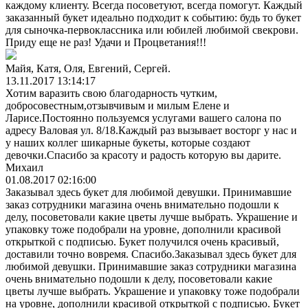
каждому клиенту. Всегда посоветуют, всегда помогут. Каждый
заказанный букет идеально подходит к событию: будь то букет
для сыночка-первоклассника или юбилей любимой свекрови.
Приду еще не раз! Удачи и Процветания!!!
Майя, Катя, Оля, Евгений, Сергей.
13.11.2017 13:14:17
Хотим варазить свою благодарность чутким,
добросовестным,отзывчивым и милым Елене и
Ларисе.Постоянно пользуемся услугами вашего салона по
адресу Валовая ул. 8/18.Каждый раз вызывает восторг у нас и
у наших коллег шикарные букеты, которые создают
девочки.Спасибо за красоту и радость которую вы дарите.
Михаил
01.08.2017 02:16:00
Заказывал здесь букет для любимой девушки. Принимавшие
заказ сотрудники магазина очень внимательно подошли к
делу, посоветовали какие цветы лучше выбрать. Украшение и
упаковку тоже подобрали на уровне, дополнили красивой
открыткой с подписью. Букет получился очень красивый,
доставили точно вовремя. Спасибо.Заказывал здесь букет для
любимой девушки. Принимавшие заказ сотрудники магазина
очень внимательно подошли к делу, посоветовали какие
цветы лучше выбрать. Украшение и упаковку тоже подобрали
на уровне, дополнили красивой открыткой с подписью. Букет