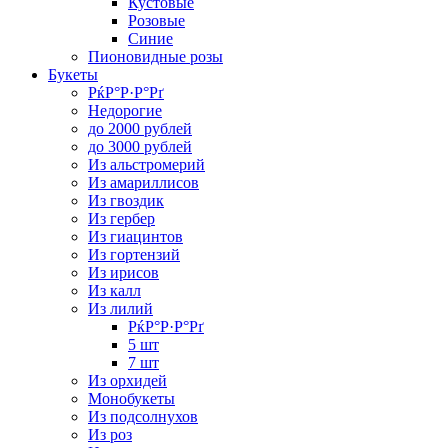
Кустовые
Розовые
Синие
Пионовидные розы
Букеты
РќР°Р·Р°Рґ
Недорогие
до 2000 рублей
до 3000 рублей
Из альстромерий
Из амариллисов
Из гвоздик
Из гербер
Из гиацинтов
Из гортензий
Из ирисов
Из калл
Из лилий
РќР°Р·Р°Рґ
5 шт
7 шт
Из орхидей
Монобукеты
Из подсолнухов
Из роз