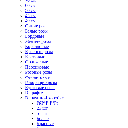
70 см
60 см
50 см
45 см
40 см
Cиние розы
Белые розы
Бордовые
Желтые розы
Коралловые
Красные розы
Кремовые
Оранжевые
Персиковые
Розовые розы
Фиолетовые
Говорящие розы
Кустовые розы
В крафте
В шляпной коробке
РќР°Р·Р°Рґ
25 шт
51 шт
Белые
Красные