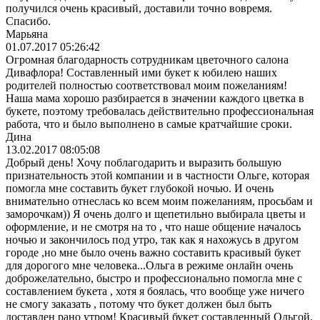
получился очень красивый, доставили точно вовремя.
Спасибо.
Марьяна
01.07.2017 05:26:42
Огромная благодарность сотрудникам цветочного салона
Дивафлора! Составленный ими букет к юбилею наших
родителей полностью соответствовал моим пожеланиям!
Наша мама хорошо разбирается в значении каждого цветка в
букете, поэтому требовалась действительно профессиональная
работа, что и было выполнено в самые кратчайшие сроки.
Дина
13.02.2017 08:05:08
Добрый день! Хочу поблагодарить и выразить большую
признательность этой компании и в частности Ольге, которая
помогла мне составить букет глубокой ночью. И очень
внимательно отнеслась ко всем моим пожеланиям, просьбам и
заморочкам)) Я очень долго и щепетильно выбирала цветы и
оформление, и не смотря на то , что наше общение началось
ночью и закончилось под утро, так как я нахожусь в другом
городе ,но мне было очень важно составить красивый букет
для дорогого мне человека...Ольга в режиме онлайн очень
доброжелательно, быстро и профессионально помогла мне с
составлением букета , хотя я боялась, что вообще уже ничего
не смогу заказать , потому что букет должен был быть
доставлен рано утром! Красивый букет составленный Ольгой,