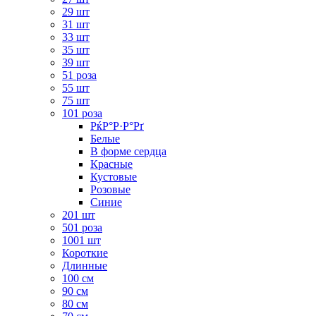
29 шт
31 шт
33 шт
35 шт
39 шт
51 роза
55 шт
75 шт
101 роза
РќР°Р·Р°Рґ
Белые
В форме сердца
Красные
Кустовые
Розовые
Синие
201 шт
501 роза
1001 шт
Короткие
Длинные
100 см
90 см
80 см