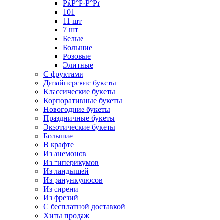
РќР°Р·Р°Рґ
101
11 шт
7 шт
Белые
Большие
Розовые
Элитные
С фруктами
Дизайнерские букеты
Классические букеты
Корпоративные букеты
Новогодние букеты
Праздничные букеты
Экзотические букеты
Большие
В крафте
Из анемонов
Из гиперикумов
Из ландышей
Из ранункулюсов
Из сирени
Из фрезий
С бесплатной доставкой
Хиты продаж