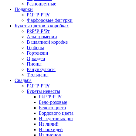
Разноцветные
Подарки
РќР°Р·Р°Рґ
Фарфоровые фигурки
Букеты цветов в коробках
РќР°Р·Р°Рґ
Альстромерии
В шляпной коробке
Герберы
Гортензии
Орхидеи
Пионы
Ранункулюсы
Тюльпаны
Свадьба
РќР°Р·Р°Рґ
Букеты невесты
РќР°Р·Р°Рґ
Бело-розовые
Белого цвета
Бордового цвета
Из кустовых роз
Из лилий
Из орхидей
Из пионов