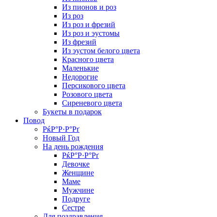
Из пионов и роз
Из роз
Из роз и фрезий
Из роз и эустомы
Из фрезий
Из эустом белого цвета
Красного цвета
Маленькие
Недорогие
Персикового цвета
Розового цвета
Сиреневого цвета
Букеты в подарок
Повод
РќР°Р·Р°Рґ
Новый Год
На день рождения
РќР°Р·Р°Рґ
Девочке
Женщине
Маме
Мужчине
Подруге
Сестре
Для поздравления