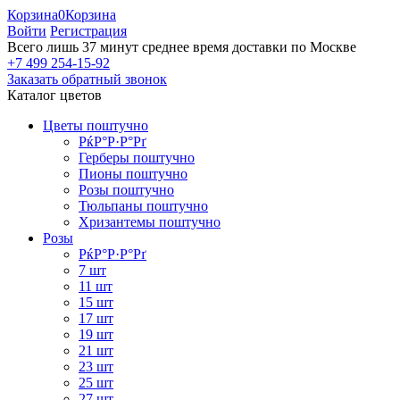
Корзина
0
Корзина
Войти
Регистрация
Всего лишь 37 минут
среднее время доставки по Москве
+7 499 254-15-92
Заказать обратный звонок
Каталог цветов
Цветы поштучно
РќР°Р·Р°Рґ
Герберы поштучно
Пионы поштучно
Розы поштучно
Тюльпаны поштучно
Хризантемы поштучно
Розы
РќР°Р·Р°Рґ
7 шт
11 шт
15 шт
17 шт
19 шт
21 шт
23 шт
25 шт
27 шт