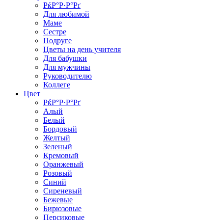
РќР°Р·Р°Рґ
Для любимой
Маме
Сестре
Подруге
Цветы на день учителя
Для бабушки
Для мужчины
Руководителю
Коллеге
Цвет
РќР°Р·Р°Рґ
Алый
Белый
Бордовый
Желтый
Зеленый
Кремовый
Оранжевый
Розовый
Синий
Сиреневый
Бежевые
Бирюзовые
Персиковые