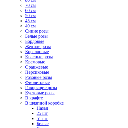
80 см
70 см
60 см
50 см
45 см
40 см
Cиние розы
Белые розы
Бордовые
Желтые розы
Коралловые
Красные розы
Кремовые
Оранжевые
Персиковые
Розовые розы
Фиолетовые
Говорящие розы
Кустовые розы
В крафте
В шляпной коробке
Назад
25 шт
51 шт
Белые