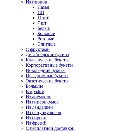
Из пионов
Назад
101
11 шт
7 шт
Белые
Большие
Розовые
Элитные
С фруктами
Дизайнерские букеты
Классические букеты
Корпоративные букеты
Новогодние букеты
Праздничные букеты
Экзотические букеты
Большие
В крафте
Из анемонов
Из гиперикумов
Из ландышей
Из ранункулюсов
Из сирени
Из фрезий
С бесплатной доставкой