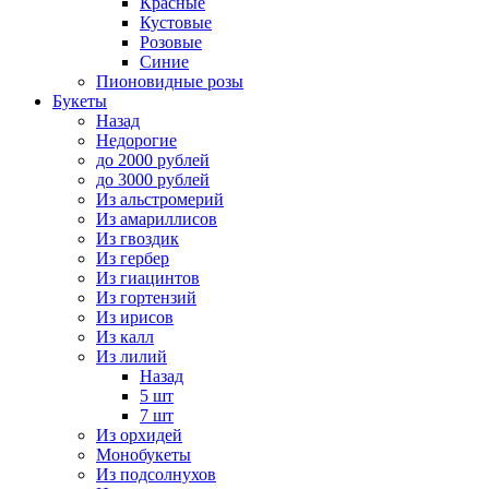
Красные
Кустовые
Розовые
Синие
Пионовидные розы
Букеты
Назад
Недорогие
до 2000 рублей
до 3000 рублей
Из альстромерий
Из амариллисов
Из гвоздик
Из гербер
Из гиацинтов
Из гортензий
Из ирисов
Из калл
Из лилий
Назад
5 шт
7 шт
Из орхидей
Монобукеты
Из подсолнухов