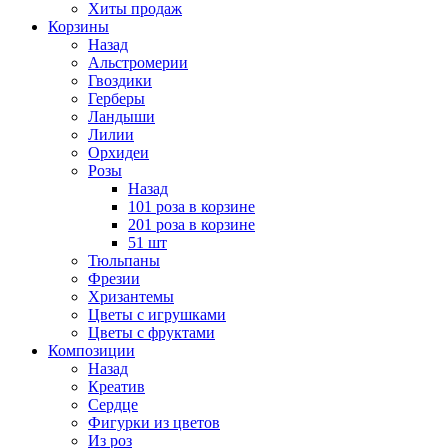
Хиты продаж
Корзины
Назад
Альстромерии
Гвоздики
Герберы
Ландыши
Лилии
Орхидеи
Розы
Назад
101 роза в корзине
201 роза в корзине
51 шт
Тюльпаны
Фрезии
Хризантемы
Цветы с игрушками
Цветы с фруктами
Композиции
Назад
Креатив
Сердце
Фигурки из цветов
Из роз