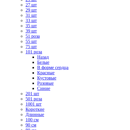
27 шт
29 шт
31 шт
33 шт
35 шт
39 шт
51 роза
55 шт
75 шт
101 роза
Назад
Белые
В форме сердца
Красные
Кустовые
Розовые
Синие
201 шт
501 роза
1001 шт
Короткие
Длинные
100 см
90 см