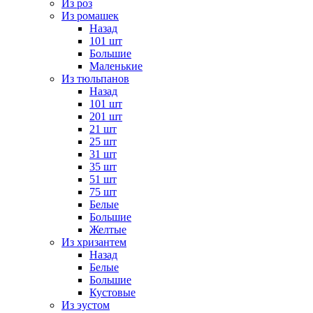
Из роз
Из ромашек
Назад
101 шт
Большие
Маленькие
Из тюльпанов
Назад
101 шт
201 шт
21 шт
25 шт
31 шт
35 шт
51 шт
75 шт
Белые
Большие
Желтые
Из хризантем
Назад
Белые
Большие
Кустовые
Из эустом