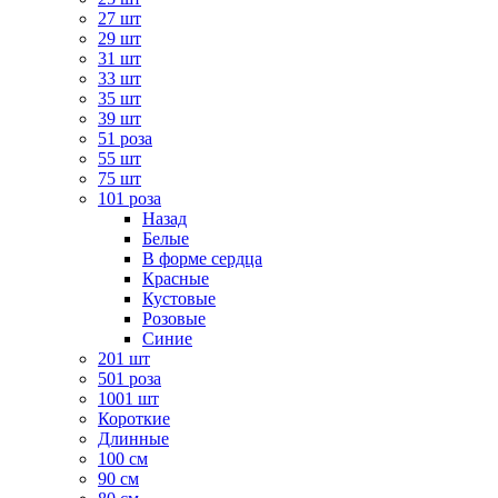
27 шт
29 шт
31 шт
33 шт
35 шт
39 шт
51 роза
55 шт
75 шт
101 роза
Назад
Белые
В форме сердца
Красные
Кустовые
Розовые
Синие
201 шт
501 роза
1001 шт
Короткие
Длинные
100 см
90 см