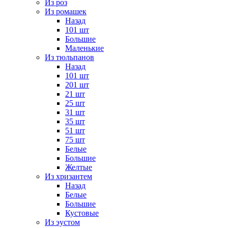
Из роз
Из ромашек
Назад
101 шт
Большие
Маленькие
Из тюльпанов
Назад
101 шт
201 шт
21 шт
25 шт
31 шт
35 шт
51 шт
75 шт
Белые
Большие
Желтые
Из хризантем
Назад
Белые
Большие
Кустовые
Из эустом