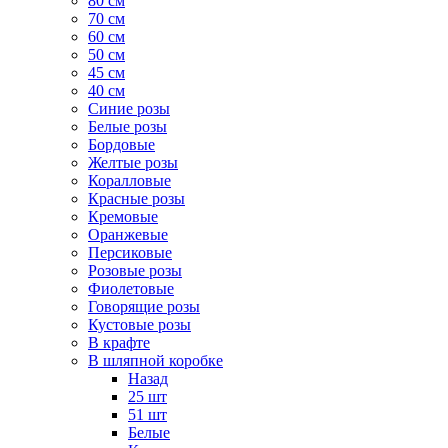
80 см
70 см
60 см
50 см
45 см
40 см
Cиние розы
Белые розы
Бордовые
Желтые розы
Коралловые
Красные розы
Кремовые
Оранжевые
Персиковые
Розовые розы
Фиолетовые
Говорящие розы
Кустовые розы
В крафте
В шляпной коробке
Назад
25 шт
51 шт
Белые