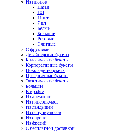
Из пионов
Назад
101
11 шт
7 шт
Белые
Большие
Розовые
Элитные
С фруктами
Дизайнерские букеты
Классические букеты
Корпоративные букеты
Новогодние букеты
Праздничные букеты
Экзотические букеты
Большие
В крафте
Из анемонов
Из гиперикумов
Из ландышей
Из ранункулюсов
Из сирени
Из фрезий
С бесплатной доставкой