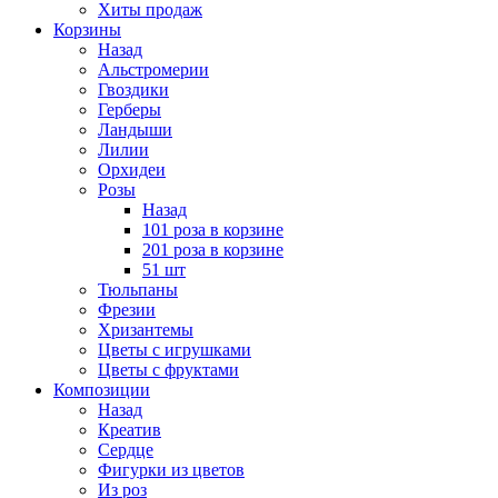
Хиты продаж
Корзины
Назад
Альстромерии
Гвоздики
Герберы
Ландыши
Лилии
Орхидеи
Розы
Назад
101 роза в корзине
201 роза в корзине
51 шт
Тюльпаны
Фрезии
Хризантемы
Цветы с игрушками
Цветы с фруктами
Композиции
Назад
Креатив
Сердце
Фигурки из цветов
Из роз