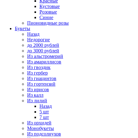
Красные
Кустовые
Розовые
Синие
Пионовидные розы
Букеты
Назад
Недорогие
до 2000 рублей
до 3000 рублей
Из альстромерий
Из амариллисов
Из гвоздик
Из гербер
Из гиацинтов
Из гортензий
Из ирисов
Из калл
Из лилий
Назад
5 шт
7 шт
Из орхидей
Монобукеты
Из подсолнухов