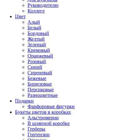
Руководителю
Коллеге
Цвет
Алый
Белый
Бордовый
Желтый
Зеленый
Кремовый
Оранжевый
Розовый
Синий
Сиреневый
Бежевые
Бирюзовые
Персиковые
Разноцветные
Подарки
Фарфоровые фигурки
Букеты цветов в коробках
Альстромерии
В шляпной коробке
Герберы
Гортензии