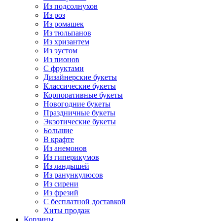
Из подсолнухов
Из роз
Из ромашек
Из тюльпанов
Из хризантем
Из эустом
Из пионов
С фруктами
Дизайнерские букеты
Классические букеты
Корпоративные букеты
Новогодние букеты
Праздничные букеты
Экзотические букеты
Большие
В крафте
Из анемонов
Из гиперикумов
Из ландышей
Из ранункулюсов
Из сирени
Из фрезий
С бесплатной доставкой
Хиты продаж
Корзины