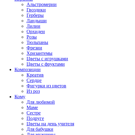
Альстромерии
Гвоздики
Герберы
Ландыши
Лилии
Орхидеи
Розы
Тюльпаны
Фрезии
Хризантемы
Цветы с игрушками
Цветы с фруктами
Композиции
Креатив
Сердце
Фигурки из цветов
Из роз
Кому
Для любимой
Маме
Сестре
Подруге
Цветы на день учителя
Для бабушки
Для мужчины