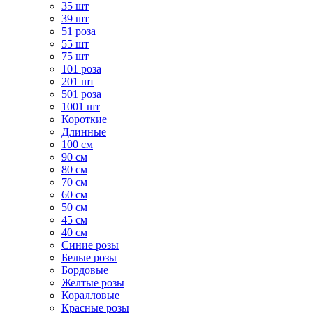
35 шт
39 шт
51 роза
55 шт
75 шт
101 роза
201 шт
501 роза
1001 шт
Короткие
Длинные
100 см
90 см
80 см
70 см
60 см
50 см
45 см
40 см
Cиние розы
Белые розы
Бордовые
Желтые розы
Коралловые
Красные розы