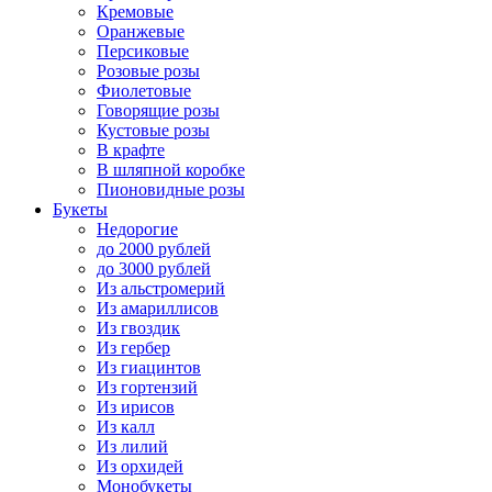
Кремовые
Оранжевые
Персиковые
Розовые розы
Фиолетовые
Говорящие розы
Кустовые розы
В крафте
В шляпной коробке
Пионовидные розы
Букеты
Недорогие
до 2000 рублей
до 3000 рублей
Из альстромерий
Из амариллисов
Из гвоздик
Из гербер
Из гиацинтов
Из гортензий
Из ирисов
Из калл
Из лилий
Из орхидей
Монобукеты