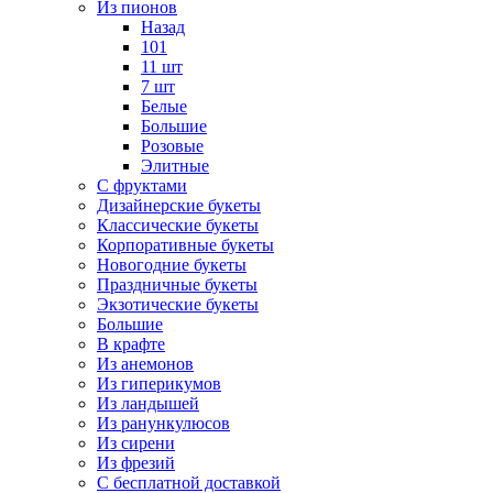
Из пионов
Назад
101
11 шт
7 шт
Белые
Большие
Розовые
Элитные
С фруктами
Дизайнерские букеты
Классические букеты
Корпоративные букеты
Новогодние букеты
Праздничные букеты
Экзотические букеты
Большие
В крафте
Из анемонов
Из гиперикумов
Из ландышей
Из ранункулюсов
Из сирени
Из фрезий
С бесплатной доставкой