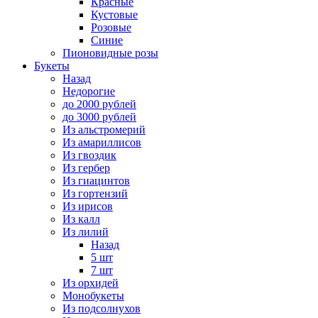
Красные
Кустовые
Розовые
Синие
Пионовидные розы
Букеты
Назад
Недорогие
до 2000 рублей
до 3000 рублей
Из альстромерий
Из амариллисов
Из гвоздик
Из гербер
Из гиацинтов
Из гортензий
Из ирисов
Из калл
Из лилий
Назад
5 шт
7 шт
Из орхидей
Монобукеты
Из подсолнухов