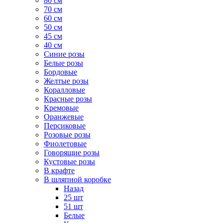
80 см
70 см
60 см
50 см
45 см
40 см
Cиние розы
Белые розы
Бордовые
Желтые розы
Коралловые
Красные розы
Кремовые
Оранжевые
Персиковые
Розовые розы
Фиолетовые
Говорящие розы
Кустовые розы
В крафте
В шляпной коробке
Назад
25 шт
51 шт
Белые