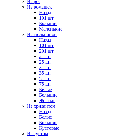
Из роз
Из ромашек
Назад
101 шт
Большие
Маленькие
Из тюльпанов
Назад
101 шт
201 шт
21 шт
25 шт
31 шт
35 шт
51 шт
75 шт
Белые
Большие
Желтые
Из хризантем
Назад
Белые
Большие
Кустовые
Из эустом