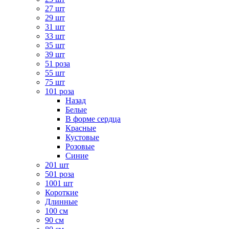
27 шт
29 шт
31 шт
33 шт
35 шт
39 шт
51 роза
55 шт
75 шт
101 роза
Назад
Белые
В форме сердца
Красные
Кустовые
Розовые
Синие
201 шт
501 роза
1001 шт
Короткие
Длинные
100 см
90 см