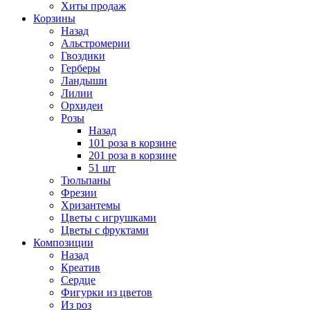
Хиты продаж
Корзины
Назад
Альстромерии
Гвоздики
Герберы
Ландыши
Лилии
Орхидеи
Розы
Назад
101 роза в корзине
201 роза в корзине
51 шт
Тюльпаны
Фрезии
Хризантемы
Цветы с игрушками
Цветы с фруктами
Композиции
Назад
Креатив
Сердце
Фигурки из цветов
Из роз