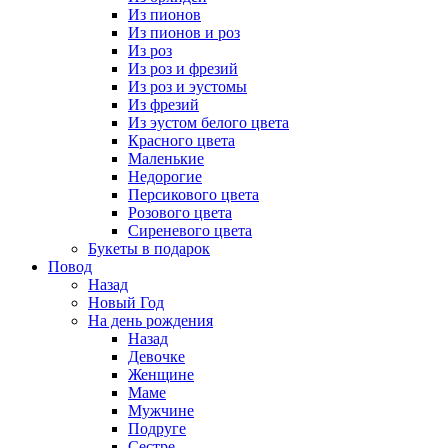
Из пионов
Из пионов и роз
Из роз
Из роз и фрезий
Из роз и эустомы
Из фрезий
Из эустом белого цвета
Красного цвета
Маленькие
Недорогие
Персикового цвета
Розового цвета
Сиреневого цвета
Букеты в подарок
Повод
Назад
Новый Год
На день рождения
Назад
Девочке
Женщине
Маме
Мужчине
Подруге
Сестре