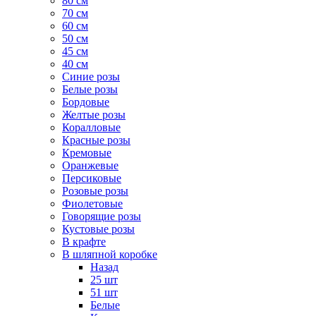
80 см
70 см
60 см
50 см
45 см
40 см
Cиние розы
Белые розы
Бордовые
Желтые розы
Коралловые
Красные розы
Кремовые
Оранжевые
Персиковые
Розовые розы
Фиолетовые
Говорящие розы
Кустовые розы
В крафте
В шляпной коробке
Назад
25 шт
51 шт
Белые