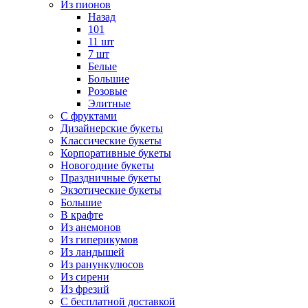
Из пионов
Назад
101
11 шт
7 шт
Белые
Большие
Розовые
Элитные
С фруктами
Дизайнерские букеты
Классические букеты
Корпоративные букеты
Новогодние букеты
Праздничные букеты
Экзотические букеты
Большие
В крафте
Из анемонов
Из гиперикумов
Из ландышей
Из ранункулюсов
Из сирени
Из фрезий
С бесплатной доставкой