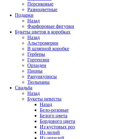
Персиковые
Разноцветные
Подарки
Назад
Фарфоровые фигурки
Букеты цветов в коробках
Назад
Альстромерии
В шляпной коробке
Герберы
Гортензии
Орхидеи
Пионы
Ранункулюсы
Тюльпаны
Свадьба
Назад
Букеты невесты
Назад
Бело-розовые
Белого цвета
Бордового цвета
Из кустовых роз
Из лилий
Из орхидей