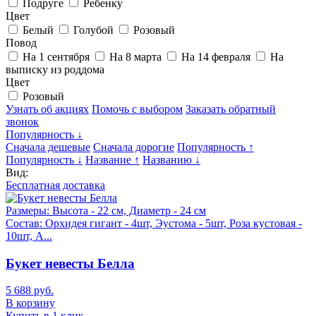
Подруге
Ребенку
Цвет
Белый
Голубой
Розовый
Повод
На 1 сентября
На 8 марта
На 14 февраля
На
выписку из роддома
Цвет
Розовый
Узнать об акциях
Помочь с выбором
Заказать обратный
звонок
Популярность ↓
Сначала дешевые
Сначала дорогие
Популярность ↑
Популярность ↓
Название ↑
Названию ↓
Вид:
Бесплатная доставка
Размеры:
Высота - 22 см, Диаметр - 24 см
Состав:
Орхидея гигант - 4шт, Эустома - 5шт, Роза кустовая -
10шт, А...
Букет невесты Белла
5 688 руб.
В корзину
Купить в 1 клик