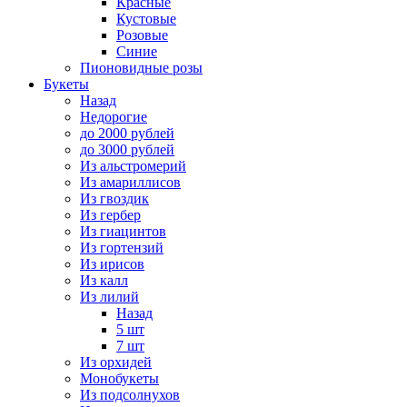
Красные
Кустовые
Розовые
Синие
Пионовидные розы
Букеты
Назад
Недорогие
до 2000 рублей
до 3000 рублей
Из альстромерий
Из амариллисов
Из гвоздик
Из гербер
Из гиацинтов
Из гортензий
Из ирисов
Из калл
Из лилий
Назад
5 шт
7 шт
Из орхидей
Монобукеты
Из подсолнухов