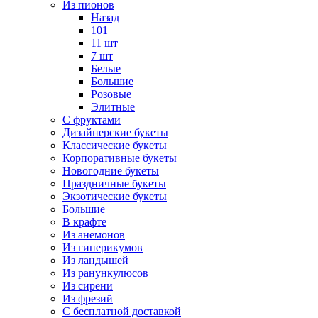
Из пионов
Назад
101
11 шт
7 шт
Белые
Большие
Розовые
Элитные
С фруктами
Дизайнерские букеты
Классические букеты
Корпоративные букеты
Новогодние букеты
Праздничные букеты
Экзотические букеты
Большие
В крафте
Из анемонов
Из гиперикумов
Из ландышей
Из ранункулюсов
Из сирени
Из фрезий
С бесплатной доставкой