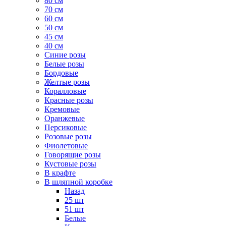
80 см
70 см
60 см
50 см
45 см
40 см
Cиние розы
Белые розы
Бордовые
Желтые розы
Коралловые
Красные розы
Кремовые
Оранжевые
Персиковые
Розовые розы
Фиолетовые
Говорящие розы
Кустовые розы
В крафте
В шляпной коробке
Назад
25 шт
51 шт
Белые