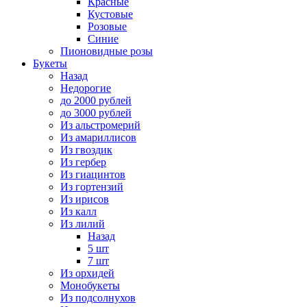
Красные
Кустовые
Розовые
Синие
Пионовидные розы
Букеты
Назад
Недорогие
до 2000 рублей
до 3000 рублей
Из альстромерий
Из амариллисов
Из гвоздик
Из гербер
Из гиацинтов
Из гортензий
Из ирисов
Из калл
Из лилий
Назад
5 шт
7 шт
Из орхидей
Монобукеты
Из подсолнухов