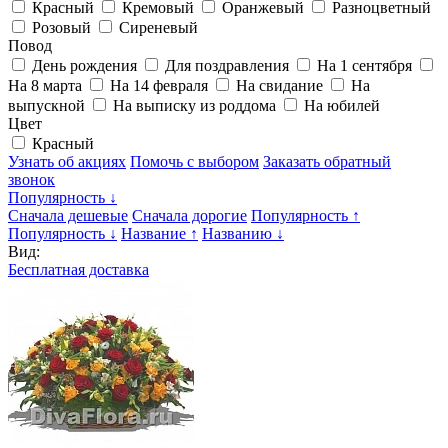
Красный
Кремовый
Оранжевый
Разноцветный
Розовый
Сиреневый
Повод
День рождения
Для поздравления
На 1 сентября
На 8 марта
На 14 февраля
На свидание
На
выпускной
На выписку из роддома
На юбилей
Цвет
Красный
Узнать об акциях
Помочь с выбором
Заказать обратный
звонок
Популярность ↓
Сначала дешевые
Сначала дорогие
Популярность ↑
Популярность ↓
Название ↑
Названию ↓
Вид:
Бесплатная доставка