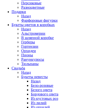
Персиковые
Разноцветные
Подарки
Назад
Фарфоровые фигурки
Букеты цветов в коробках
Назад
Альстромерии
В шляпной коробке
Герберы
Гортензии
Орхидеи
Пионы
Ранункулюсы
Тюльпаны
Свадьба
Назад
Букеты невесты
Назад
Бело-розовые
Белого цвета
Бордового цвета
Из кустовых роз
Из лилий
Из орхидей