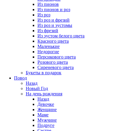
Из пионов
Из пионов и роз
Из роз
Из роз и фрезий
Из роз и эустомы
Из фрезий
Из эустом белого цвета
Красного цвета
Маленькие
Недорогие
Персикового цвета
Розового цвета
Сиреневого цвета
Букеты в подарок
Повод
Назад
Новый Год
На день рождения
Назад
Девочке
Женщине
Маме
Мужчине
Подруге
Сестре