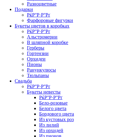
Разноцветные
Подарки
РќР°Р·Р°Рґ
Фарфоровые фигурки
Букеты цветов в коробках
РќР°Р·Р°Рґ
Альстромерии
В шляпной коробке
Герберы
Гортензии
Орхидеи
Пионы
Ранункулюсы
Тюльпаны
Свадьба
РќР°Р·Р°Рґ
Букеты невесты
РќР°Р·Р°Рґ
Бело-розовые
Белого цвета
Бордового цвета
Из кустовых роз
Из лилий
Из орхидей
Из пионов