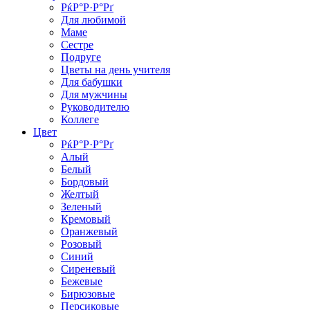
РќР°Р·Р°Рґ
Для любимой
Маме
Сестре
Подруге
Цветы на день учителя
Для бабушки
Для мужчины
Руководителю
Коллеге
Цвет
РќР°Р·Р°Рґ
Алый
Белый
Бордовый
Желтый
Зеленый
Кремовый
Оранжевый
Розовый
Синий
Сиреневый
Бежевые
Бирюзовые
Персиковые