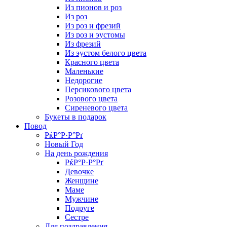
Из пионов и роз
Из роз
Из роз и фрезий
Из роз и эустомы
Из фрезий
Из эустом белого цвета
Красного цвета
Маленькие
Недорогие
Персикового цвета
Розового цвета
Сиреневого цвета
Букеты в подарок
Повод
РќР°Р·Р°Рґ
Новый Год
На день рождения
РќР°Р·Р°Рґ
Девочке
Женщине
Маме
Мужчине
Подруге
Сестре
Для поздравления