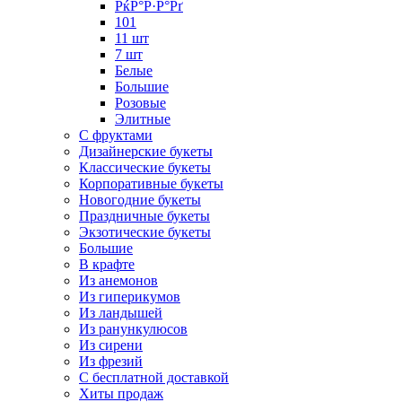
РќР°Р·Р°Рґ
101
11 шт
7 шт
Белые
Большие
Розовые
Элитные
С фруктами
Дизайнерские букеты
Классические букеты
Корпоративные букеты
Новогодние букеты
Праздничные букеты
Экзотические букеты
Большие
В крафте
Из анемонов
Из гиперикумов
Из ландышей
Из ранункулюсов
Из сирени
Из фрезий
С бесплатной доставкой
Хиты продаж