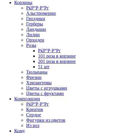
Корзины
РќР°Р·Р°Рґ
Альстромерии
Гвоздики
Герберы
Ландыши
Лилии
Орхидеи
Розы
РќР°Р·Р°Рґ
101 роза в корзине
201 роза в корзине
51 шт
Тюльпаны
Фрезии
Хризантемы
Цветы с игрушками
Цветы с фруктами
Композиции
РќР°Р·Р°Рґ
Креатив
Сердце
Фигурки из цветов
Из роз
Кому