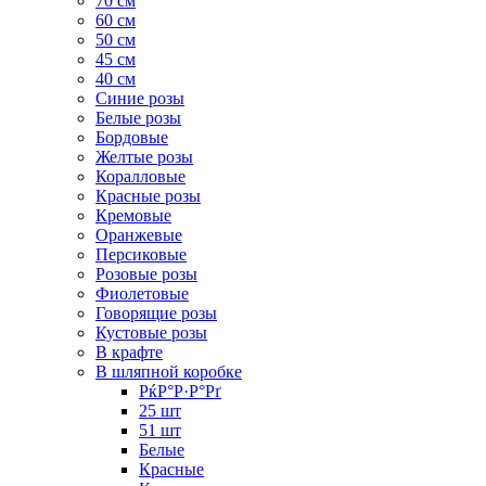
70 см
60 см
50 см
45 см
40 см
Cиние розы
Белые розы
Бордовые
Желтые розы
Коралловые
Красные розы
Кремовые
Оранжевые
Персиковые
Розовые розы
Фиолетовые
Говорящие розы
Кустовые розы
В крафте
В шляпной коробке
РќР°Р·Р°Рґ
25 шт
51 шт
Белые
Красные