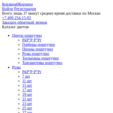
Корзина
0
Корзина
Войти
Регистрация
Всего лишь 37 минут
среднее время доставки по Москве
+7 499 254-15-92
Заказать обратный звонок
Каталог цветов
Цветы поштучно
РќР°Р·Р°Рґ
Герберы поштучно
Пионы поштучно
Розы поштучно
Тюльпаны поштучно
Хризантемы поштучно
Розы
РќР°Р·Р°Рґ
7 шт
11 шт
15 шт
17 шт
19 шт
21 шт
23 шт
25 шт
27 шт