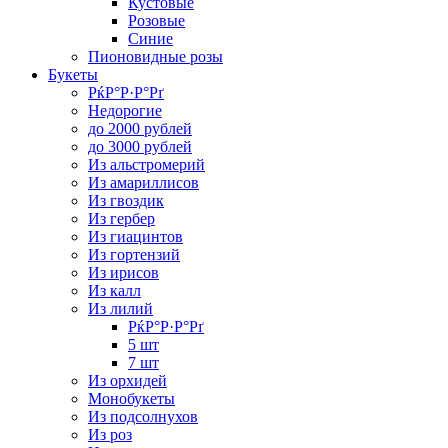
Кустовые
Розовые
Синие
Пионовидные розы
Букеты
РќР°Р·Р°Рґ
Недорогие
до 2000 рублей
до 3000 рублей
Из альстромерий
Из амариллисов
Из гвоздик
Из гербер
Из гиацинтов
Из гортензий
Из ирисов
Из калл
Из лилий
РќР°Р·Р°Рґ
5 шт
7 шт
Из орхидей
Монобукеты
Из подсолнухов
Из роз