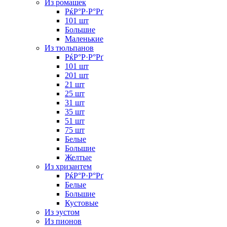
Из ромашек
РќР°Р·Р°Рґ
101 шт
Большие
Маленькие
Из тюльпанов
РќР°Р·Р°Рґ
101 шт
201 шт
21 шт
25 шт
31 шт
35 шт
51 шт
75 шт
Белые
Большие
Желтые
Из хризантем
РќР°Р·Р°Рґ
Белые
Большие
Кустовые
Из эустом
Из пионов