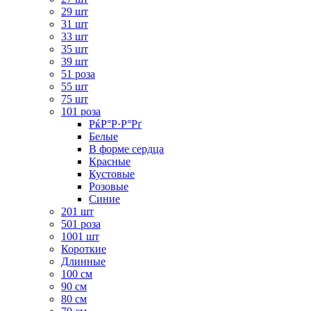
29 шт
31 шт
33 шт
35 шт
39 шт
51 роза
55 шт
75 шт
101 роза
РќР°Р·Р°Рґ
Белые
В форме сердца
Красные
Кустовые
Розовые
Синие
201 шт
501 роза
1001 шт
Короткие
Длинные
100 см
90 см
80 см