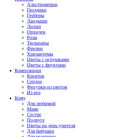
Альстромерии
Гвоздики
Герберы
Ландыши
Лилии
Орхидеи
Розы
Тюльпаны
Фрезии
Хризантемы
Цветы с игрушками
Цветы с фруктами
Композиции
Креатив
Сердце
Фигурки из цветов
Из роз
Кому
Для любимой
Маме
Сестре
Подруге
Цветы на день учителя
Для бабушки
Для мужчины