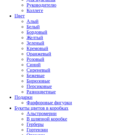
Руководителю
Коллеге
Цвет
Алый
Белый
Бордовый
Желтый
Зеленый
Кремовый
Оранжевый
Розовый
Синий
Сиреневый
Бежевые
Бирюзовые
Персиковые
Разноцветные
Подарки
Фарфоровые фигурки
Букеты цветов в коробках
Альстромерии
В шляпной коробке
Герберы
Гортензии