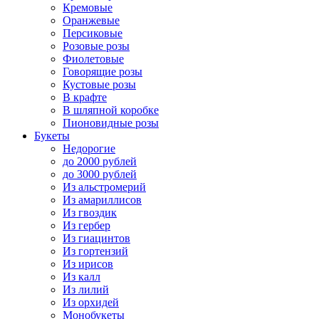
Кремовые
Оранжевые
Персиковые
Розовые розы
Фиолетовые
Говорящие розы
Кустовые розы
В крафте
В шляпной коробке
Пионовидные розы
Букеты
Недорогие
до 2000 рублей
до 3000 рублей
Из альстромерий
Из амариллисов
Из гвоздик
Из гербер
Из гиацинтов
Из гортензий
Из ирисов
Из калл
Из лилий
Из орхидей
Монобукеты