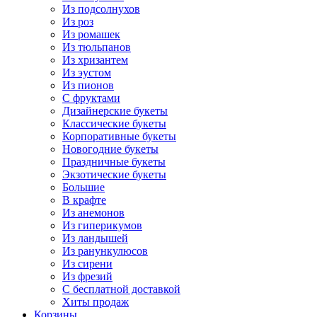
Из подсолнухов
Из роз
Из ромашек
Из тюльпанов
Из хризантем
Из эустом
Из пионов
С фруктами
Дизайнерские букеты
Классические букеты
Корпоративные букеты
Новогодние букеты
Праздничные букеты
Экзотические букеты
Большие
В крафте
Из анемонов
Из гиперикумов
Из ландышей
Из ранункулюсов
Из сирени
Из фрезий
С бесплатной доставкой
Хиты продаж
Корзины