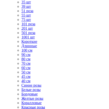
35 шт
39 шт
51 роза
55 шт
75 шт
101 роза
201 шт
501 роза
1001 шт
Короткие
Длинные
100 см
90 см
80 см
70 см
60 см
50 см
45 см
40 см
Cиние розы
Белые розы
Бордовые
Желтые розы
Коралловые
Красные розы