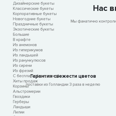
Дизайнерские букеты
Нас в
Классические букеты
Корпоративные букеты
Новогодние букеты
Мы фанатично контроли
Праздничные букеты
Экзотические букеты
Большие
В крафте
Из анемонов
Из гиперикумов
Из ландышей
Из ранункулюсов
Из сирени
Из фрезий
Гарантия свежести цветов
С бесплатной доставкой
Хиты продаж
поставки из Голландии 3 раза в неделю
Корзины
Альстромерии
Гвоздики
Герберы
Ландыши
Лилии