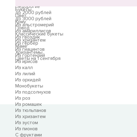
Букеты
Недорогие
Букеты
до 2000 рублей
Цвет
до 3000 рублей
Кому
Из альстромерий
Повод
Из амариллисов
Классические букеты
Из гвоздик
Из хризантем
Из гербер
Маме
Из гиацинтов
Хризантемы
Из гортензий
Цветы на 1 сентября
Из ирисов
Из калл
Из лилий
Из орхидей
Монобукеты
Из подсолнухов
Из роз
Из ромашек
Из тюльпанов
Из хризантем
Из эустом
Из пионов
С фруктами