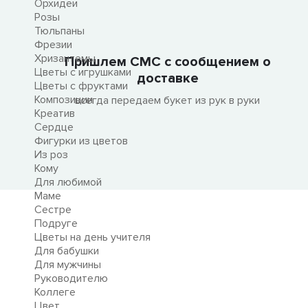
Орхидеи
Розы
Тюльпаны
Фрезии
Хризантемы
Пришлем СМС с сообщением о
Цветы с игрушками
доставке
Цветы с фруктами
Композиции
всегда передаем букет из рук в руки
Креатив
Сердце
Фигурки из цветов
Из роз
Кому
Для любимой
Маме
Сестре
Подруге
Цветы на день учителя
Для бабушки
Для мужчины
Руководителю
Коллеге
Цвет