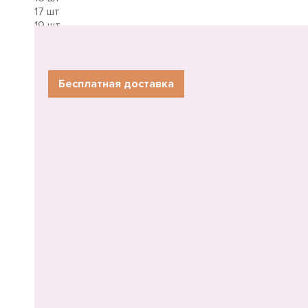
17 шт
19 шт
21 шт
23 шт
25 шт
27 шт
Бесплатная доставка
29 шт
31 шт
33 шт
35 шт
39 шт
51 роза
55 шт
75 шт
101 роза
201 шт
501 роза
1001 шт
Короткие
Длинные
100 см
90 см