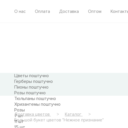
О нас
Оплата
Доставка
Оптом
Контакт
Цветы поштучно
Герберы поштучно
Пионы поштучно
Розы поштучно
Тюльпаны поштучно
Хризантемы поштучно
Розы
Доставка цветов
Каталог
7 шт
Большой букет цветов "Нежное признание"
11 шт
15 шт