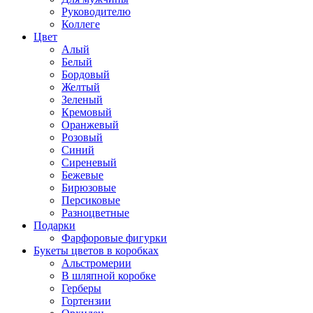
Руководителю
Коллеге
Цвет
Алый
Белый
Бордовый
Желтый
Зеленый
Кремовый
Оранжевый
Розовый
Синий
Сиреневый
Бежевые
Бирюзовые
Персиковые
Разноцветные
Подарки
Фарфоровые фигурки
Букеты цветов в коробках
Альстромерии
В шляпной коробке
Герберы
Гортензии