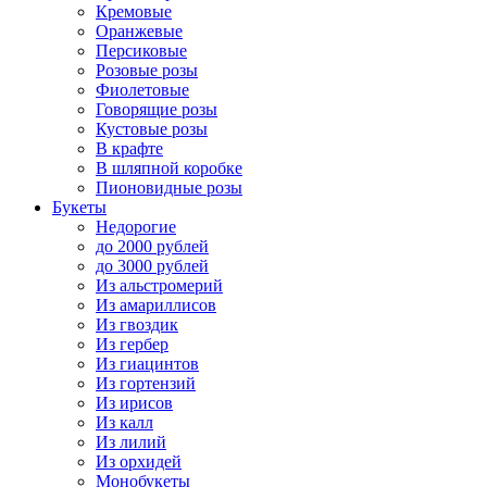
Кремовые
Оранжевые
Персиковые
Розовые розы
Фиолетовые
Говорящие розы
Кустовые розы
В крафте
В шляпной коробке
Пионовидные розы
Букеты
Недорогие
до 2000 рублей
до 3000 рублей
Из альстромерий
Из амариллисов
Из гвоздик
Из гербер
Из гиацинтов
Из гортензий
Из ирисов
Из калл
Из лилий
Из орхидей
Монобукеты