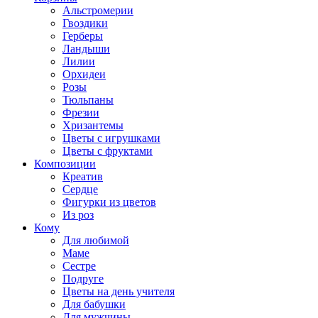
Альстромерии
Гвоздики
Герберы
Ландыши
Лилии
Орхидеи
Розы
Тюльпаны
Фрезии
Хризантемы
Цветы с игрушками
Цветы с фруктами
Композиции
Креатив
Сердце
Фигурки из цветов
Из роз
Кому
Для любимой
Маме
Сестре
Подруге
Цветы на день учителя
Для бабушки
Для мужчины