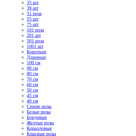
35 шт
39 шт
51 роза
55 шт
75 шт
101 роза
201 шт
501 роза
1001 шт
Короткие
Длинные
100 см
90 см
80 см
70 см
60 см
50 см
45 см
40 см
Cиние розы
Белые розы
Бордовые
Желтые розы
Коралловые
Красные розы