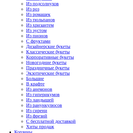
Из подсолнухов
Из роз
Из ромашек
Из тюльпанов
Из хризантем
Из эустом
Из пионов
С фруктами
Дизайнерские букеты
Классические букеты
Корпоративные букеты
Новогодние букеты
Праздничные букеты
Экзотические букеты
Большие
В крафте
Из анемонов
Из гиперикумов
Из ландышей
Из ранункулюсов
Из сирени
Из фрезий
С бесплатной доставкой
Хиты продаж
Корзины