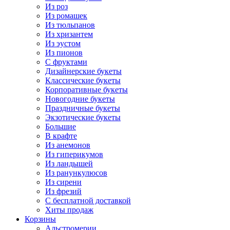
Из роз
Из ромашек
Из тюльпанов
Из хризантем
Из эустом
Из пионов
С фруктами
Дизайнерские букеты
Классические букеты
Корпоративные букеты
Новогодние букеты
Праздничные букеты
Экзотические букеты
Большие
В крафте
Из анемонов
Из гиперикумов
Из ландышей
Из ранункулюсов
Из сирени
Из фрезий
С бесплатной доставкой
Хиты продаж
Корзины
Альстромерии