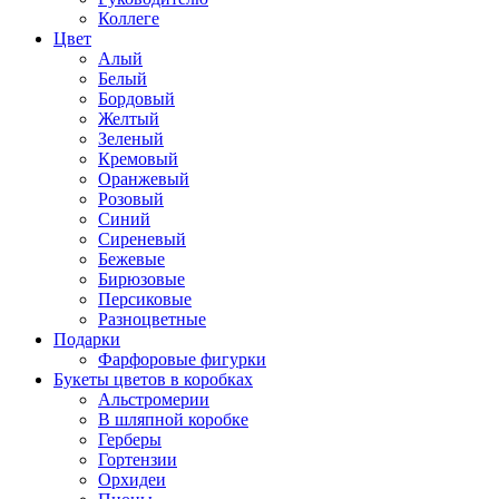
Коллеге
Цвет
Алый
Белый
Бордовый
Желтый
Зеленый
Кремовый
Оранжевый
Розовый
Синий
Сиреневый
Бежевые
Бирюзовые
Персиковые
Разноцветные
Подарки
Фарфоровые фигурки
Букеты цветов в коробках
Альстромерии
В шляпной коробке
Герберы
Гортензии
Орхидеи