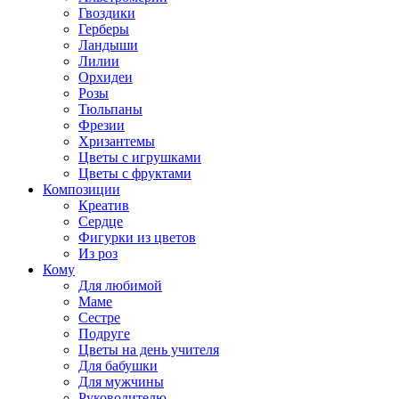
Гвоздики
Герберы
Ландыши
Лилии
Орхидеи
Розы
Тюльпаны
Фрезии
Хризантемы
Цветы с игрушками
Цветы с фруктами
Композиции
Креатив
Сердце
Фигурки из цветов
Из роз
Кому
Для любимой
Маме
Сестре
Подруге
Цветы на день учителя
Для бабушки
Для мужчины
Руководителю