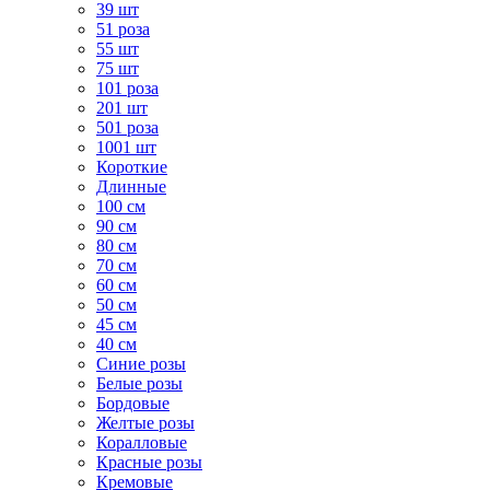
39 шт
51 роза
55 шт
75 шт
101 роза
201 шт
501 роза
1001 шт
Короткие
Длинные
100 см
90 см
80 см
70 см
60 см
50 см
45 см
40 см
Cиние розы
Белые розы
Бордовые
Желтые розы
Коралловые
Красные розы
Кремовые