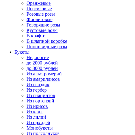
Оранжевые
Персиковые
Розовые розы
Фиолетовые
Говорящие розы
Кустовые розы
В крафте
В шляпной коробке
Пионовидные розы
Букеты
Недорогие
до 2000 рублей
до 3000 рублей
Из альстромерий
Из амариллисов
Из гвоздик
Из гербер
Из гиацинтов
Из гортензий
Из ирисов
Из калл
Из лилий
Из орхидей
Монобукеты
Из подсолнухов