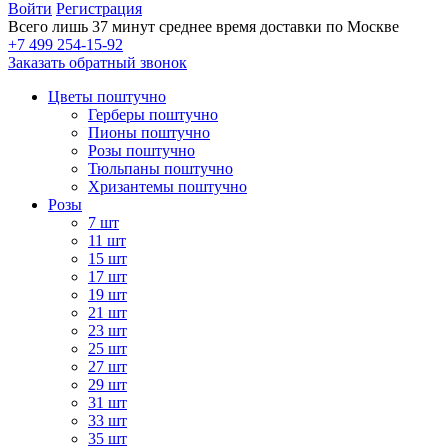
Войти
Регистрация
Всего лишь 37 минут
среднее время доставки по Москве
+7 499 254-15-92
Заказать обратный звонок
Цветы поштучно
Герберы поштучно
Пионы поштучно
Розы поштучно
Тюльпаны поштучно
Хризантемы поштучно
Розы
7 шт
11 шт
15 шт
17 шт
19 шт
21 шт
23 шт
25 шт
27 шт
29 шт
31 шт
33 шт
35 шт