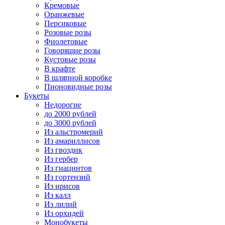
Кремовые
Оранжевые
Персиковые
Розовые розы
Фиолетовые
Говорящие розы
Кустовые розы
В крафте
В шляпной коробке
Пионовидные розы
Букеты
Недорогие
до 2000 рублей
до 3000 рублей
Из альстромерий
Из амариллисов
Из гвоздик
Из гербер
Из гиацинтов
Из гортензий
Из ирисов
Из калл
Из лилий
Из орхидей
Монобукеты