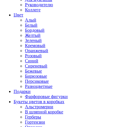
Руководителю
Коллеге
Цвет
Алый
Белый
Бордовый
Желтый
Зеленый
Кремовый
Оранжевый
Розовый
Синий
Сиреневый
Бежевые
Бирюзовые
Персиковые
Разноцветные
Подарки
Фарфоровые фигурки
Букеты цветов в коробках
Альстромерии
В шляпной коробке
Герберы
Гортензии