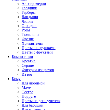
Альстромерии
Гвоздики
Герберы
Ландыши
Лилии
Орхидеи
Розы
Тюльпаны
Фрезии
Хризантемы
Цветы с игрушками
Цветы с фруктами
Композиции
Креатив
Сердце
Фигурки из цветов
Из роз
Кому
Для любимой
Маме
Сестре
Подруге
Цветы на день учителя
Для бабушки
Для мужчины