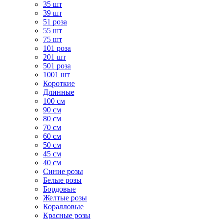
35 шт
39 шт
51 роза
55 шт
75 шт
101 роза
201 шт
501 роза
1001 шт
Короткие
Длинные
100 см
90 см
80 см
70 см
60 см
50 см
45 см
40 см
Cиние розы
Белые розы
Бордовые
Желтые розы
Коралловые
Красные розы