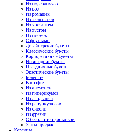
Из подсолнухов
Из роз
Из ромашек
Из тюльпанов
Из хризантем
Из эустом
Из пионов
С фруктами
Дизайнерские букеты
Классические букеты
Корпоративные букеты
Новогодние букеты
Праздничные букеты
Экзотические букеты
Большие
В крафте
Из анемонов
Из гиперикумов
Из ландышей
Из ранункулюсов
Из сирени
Из фрезий
С бесплатной доставкой
Хиты продаж
Корзины