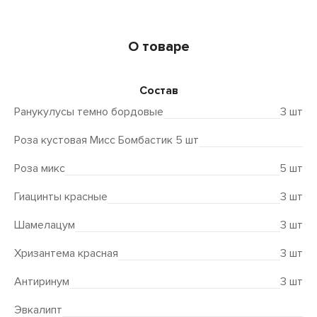
О товаре
Состав
Ранукулусы темно бордовые
3 шт
Роза кустовая Мисс Бомбастик 5 шт
Роза микс
5 шт
Гиацинты красные
3 шт
Шамелацум
3 шт
Хризантема красная
3 шт
Антиринум
3 шт
Эвкалипт