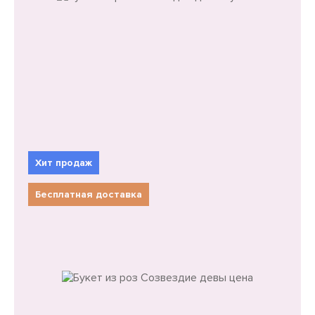
Розы
Цвет
Хит продаж
Красные розы
Розовые розы
Бесплатная доставка
Кустовые розы
Из роз
Из хризантем
Из гиацинтов
Розовый
Букет из роз Созвездие девы