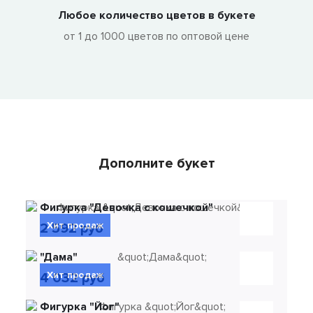
Любое количество цветов в букете
от 1 до 1000 цветов по оптовой цене
Дополните букет
Фигурка "Девочка с кошечкой"
Хит продаж
2 592 руб
"Дама"
Хит продаж
4 032 руб
Фигурка "Йог"