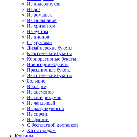
Из подсолнухов
Из роз
Из ромашек
Из тюльпанов
Из хризантем
Из эустом
Из пионов
С фруктами
Дизайнерские букеты
Классические букеты
Корпоративные букеты
Новогодние букеты
Праздничные букеты
Экзотические букеты
Большие
В крафте
Из анемонов
Из гиперикумов
Из ландышей
Из ранункулюсов
Из сирени
Из фрезий
С бесплатной доставкой
Хиты продаж
Корзины