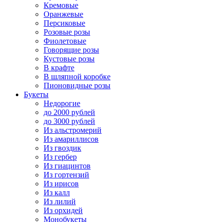
Кремовые
Оранжевые
Персиковые
Розовые розы
Фиолетовые
Говорящие розы
Кустовые розы
В крафте
В шляпной коробке
Пионовидные розы
Букеты
Недорогие
до 2000 рублей
до 3000 рублей
Из альстромерий
Из амариллисов
Из гвоздик
Из гербер
Из гиацинтов
Из гортензий
Из ирисов
Из калл
Из лилий
Из орхидей
Монобукеты