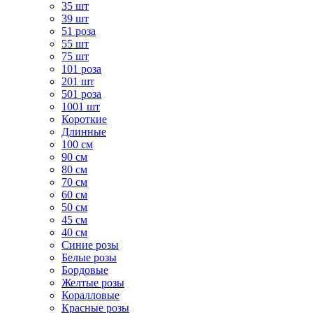
35 шт
39 шт
51 роза
55 шт
75 шт
101 роза
201 шт
501 роза
1001 шт
Короткие
Длинные
100 см
90 см
80 см
70 см
60 см
50 см
45 см
40 см
Cиние розы
Белые розы
Бордовые
Желтые розы
Коралловые
Красные розы