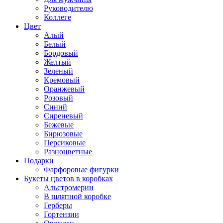
Руководителю
Коллеге
Цвет
Алый
Белый
Бордовый
Желтый
Зеленый
Кремовый
Оранжевый
Розовый
Синий
Сиреневый
Бежевые
Бирюзовые
Персиковые
Разноцветные
Подарки
Фарфоровые фигурки
Букеты цветов в коробках
Альстромерии
В шляпной коробке
Герберы
Гортензии