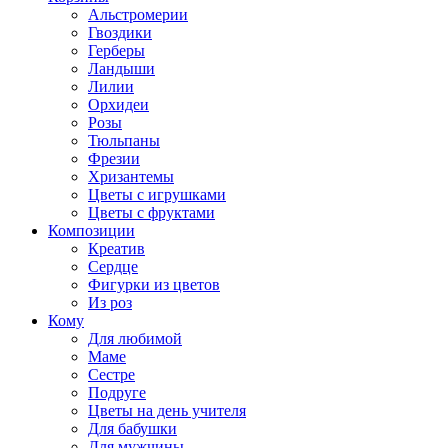
Альстромерии
Гвоздики
Герберы
Ландыши
Лилии
Орхидеи
Розы
Тюльпаны
Фрезии
Хризантемы
Цветы с игрушками
Цветы с фруктами
Композиции
Креатив
Сердце
Фигурки из цветов
Из роз
Кому
Для любимой
Маме
Сестре
Подруге
Цветы на день учителя
Для бабушки
Для мужчины