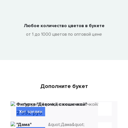
Любое количество цветов в букете
от 1 до 1000 цветов по оптовой цене
Дополните букет
Фигурка "Девочка с кошечкой"
Хит продаж
2 592 руб
"Дама"