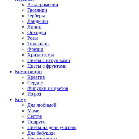
Альстромерии
Гвоздики
Герберы
Ландыши
Лилии
Орхидеи
Розы
Тюльпаны
Фрезии
Хризантемы
Цветы с игрушками
Цветы с фруктами
Композиции
Креатив
Сердце
Фигурки из цветов
Из роз
Кому
Для любимой
Маме
Сестре
Подруге
Цветы на день учителя
Для бабушки
Для мужчины