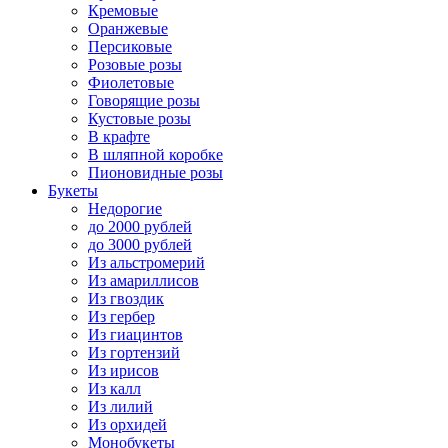
Кремовые
Оранжевые
Персиковые
Розовые розы
Фиолетовые
Говорящие розы
Кустовые розы
В крафте
В шляпной коробке
Пионовидные розы
Букеты
Недорогие
до 2000 рублей
до 3000 рублей
Из альстромерий
Из амариллисов
Из гвоздик
Из гербер
Из гиацинтов
Из гортензий
Из ирисов
Из калл
Из лилий
Из орхидей
Монобукеты