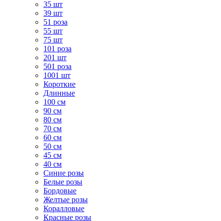
35 шт
39 шт
51 роза
55 шт
75 шт
101 роза
201 шт
501 роза
1001 шт
Короткие
Длинные
100 см
90 см
80 см
70 см
60 см
50 см
45 см
40 см
Cиние розы
Белые розы
Бордовые
Желтые розы
Коралловые
Красные розы