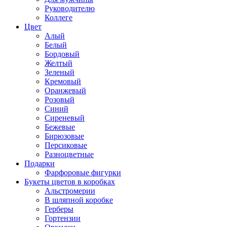
Руководителю
Коллеге
Цвет
Алый
Белый
Бордовый
Желтый
Зеленый
Кремовый
Оранжевый
Розовый
Синий
Сиреневый
Бежевые
Бирюзовые
Персиковые
Разноцветные
Подарки
Фарфоровые фигурки
Букеты цветов в коробках
Альстромерии
В шляпной коробке
Герберы
Гортензии