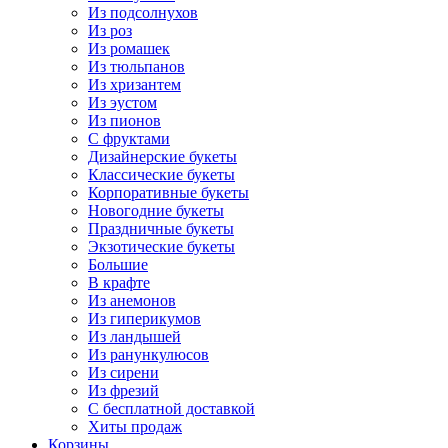
Из подсолнухов
Из роз
Из ромашек
Из тюльпанов
Из хризантем
Из эустом
Из пионов
С фруктами
Дизайнерские букеты
Классические букеты
Корпоративные букеты
Новогодние букеты
Праздничные букеты
Экзотические букеты
Большие
В крафте
Из анемонов
Из гиперикумов
Из ландышей
Из ранункулюсов
Из сирени
Из фрезий
С бесплатной доставкой
Хиты продаж
Корзины