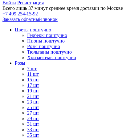
Войти
Регистрация
Всего лишь 37 минут
среднее время доставки по Москве
+7 499 254-15-92
Заказать обратный звонок
Цветы поштучно
Герберы поштучно
Пионы поштучно
Розы поштучно
Тюльпаны поштучно
Хризантемы поштучно
Розы
7 шт
11 шт
15 шт
17 шт
19 шт
21 шт
23 шт
25 шт
27 шт
29 шт
31 шт
33 шт
35 шт