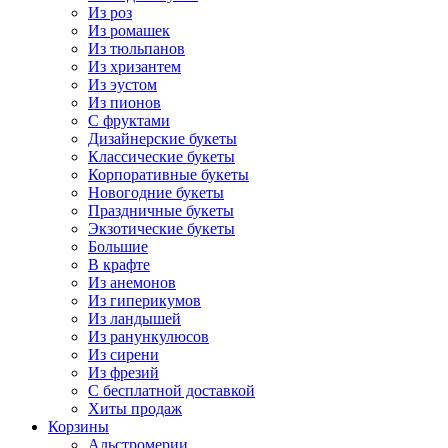
Из роз
Из ромашек
Из тюльпанов
Из хризантем
Из эустом
Из пионов
С фруктами
Дизайнерские букеты
Классические букеты
Корпоративные букеты
Новогодние букеты
Праздничные букеты
Экзотические букеты
Большие
В крафте
Из анемонов
Из гиперикумов
Из ландышей
Из ранункулюсов
Из сирени
Из фрезий
С бесплатной доставкой
Хиты продаж
Корзины
Альстромерии