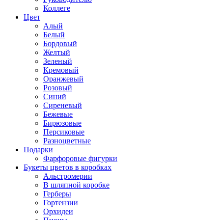
Коллеге
Цвет
Алый
Белый
Бордовый
Желтый
Зеленый
Кремовый
Оранжевый
Розовый
Синий
Сиреневый
Бежевые
Бирюзовые
Персиковые
Разноцветные
Подарки
Фарфоровые фигурки
Букеты цветов в коробках
Альстромерии
В шляпной коробке
Герберы
Гортензии
Орхидеи