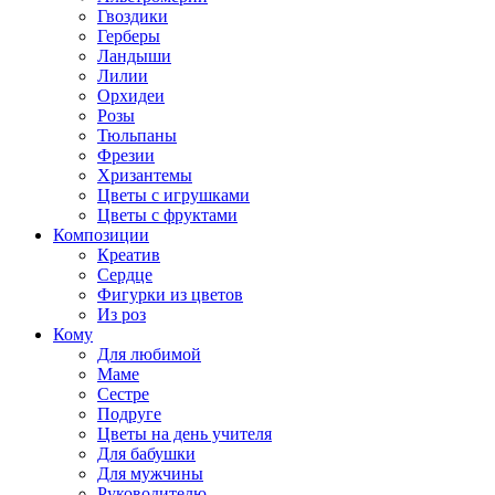
Гвоздики
Герберы
Ландыши
Лилии
Орхидеи
Розы
Тюльпаны
Фрезии
Хризантемы
Цветы с игрушками
Цветы с фруктами
Композиции
Креатив
Сердце
Фигурки из цветов
Из роз
Кому
Для любимой
Маме
Сестре
Подруге
Цветы на день учителя
Для бабушки
Для мужчины
Руководителю