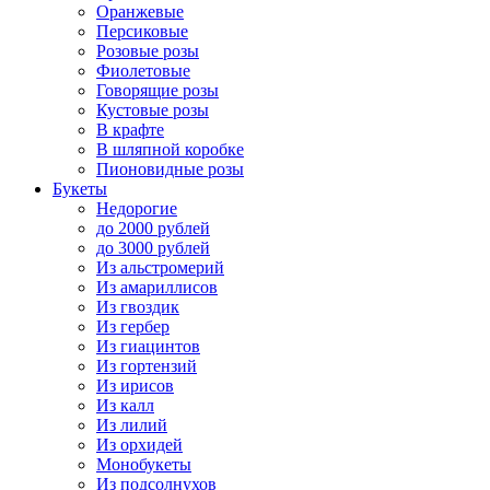
Оранжевые
Персиковые
Розовые розы
Фиолетовые
Говорящие розы
Кустовые розы
В крафте
В шляпной коробке
Пионовидные розы
Букеты
Недорогие
до 2000 рублей
до 3000 рублей
Из альстромерий
Из амариллисов
Из гвоздик
Из гербер
Из гиацинтов
Из гортензий
Из ирисов
Из калл
Из лилий
Из орхидей
Монобукеты
Из подсолнухов