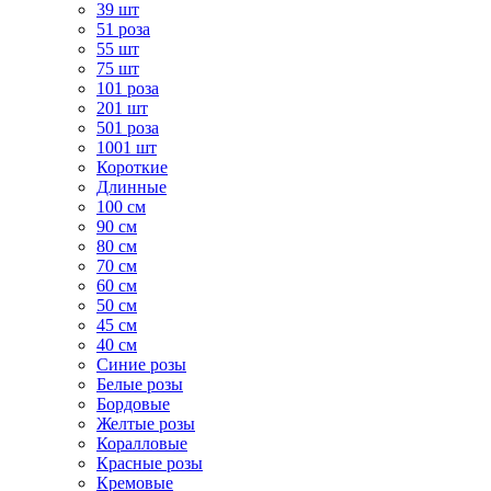
39 шт
51 роза
55 шт
75 шт
101 роза
201 шт
501 роза
1001 шт
Короткие
Длинные
100 см
90 см
80 см
70 см
60 см
50 см
45 см
40 см
Cиние розы
Белые розы
Бордовые
Желтые розы
Коралловые
Красные розы
Кремовые