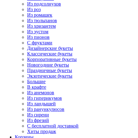
Из подсолнухов
Из роз
Из ромашек
Из тюльпанов
Из хризантем
Из эустом
Из пионов
С фруктами
Дизайнерские букеты
Классические букеты
Корпоративные букеты
Новогодние букеты
Праздничные букеты
Экзотические букеты
Большие
В крафте
Из анемонов
Из гиперикумов
Из ландышей
Из ранункулюсов
Из сирени
Из фрезий
С бесплатной доставкой
Хиты продаж
Корзины