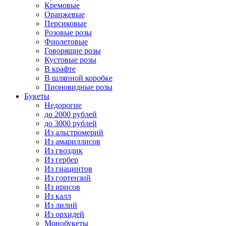
Кремовые
Оранжевые
Персиковые
Розовые розы
Фиолетовые
Говорящие розы
Кустовые розы
В крафте
В шляпной коробке
Пионовидные розы
Букеты
Недорогие
до 2000 рублей
до 3000 рублей
Из альстромерий
Из амариллисов
Из гвоздик
Из гербер
Из гиацинтов
Из гортензий
Из ирисов
Из калл
Из лилий
Из орхидей
Монобукеты