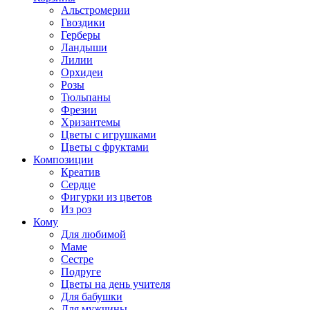
Альстромерии
Гвоздики
Герберы
Ландыши
Лилии
Орхидеи
Розы
Тюльпаны
Фрезии
Хризантемы
Цветы с игрушками
Цветы с фруктами
Композиции
Креатив
Сердце
Фигурки из цветов
Из роз
Кому
Для любимой
Маме
Сестре
Подруге
Цветы на день учителя
Для бабушки
Для мужчины