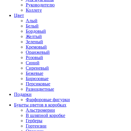
Руководителю
Коллеге
Цвет
Алый
Белый
Бордовый
Желтый
Зеленый
Кремовый
Оранжевый
Розовый
Синий
Сиреневый
Бежевые
Бирюзовые
Персиковые
Разноцветные
Подарки
Фарфоровые фигурки
Букеты цветов в коробках
Альстромерии
В шляпной коробке
Герберы
Гортензии