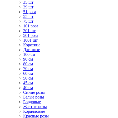
35 шт
39 шт
51 роза
55 шт
75 шт
101 роза
201 шт
501 роза
1001 шт
Короткие
Длинные
100 см
90 см
80 см
70 см
60 см
50 см
45 см
40 см
Cиние розы
Белые розы
Бордовые
Желтые розы
Коралловые
Красные розы