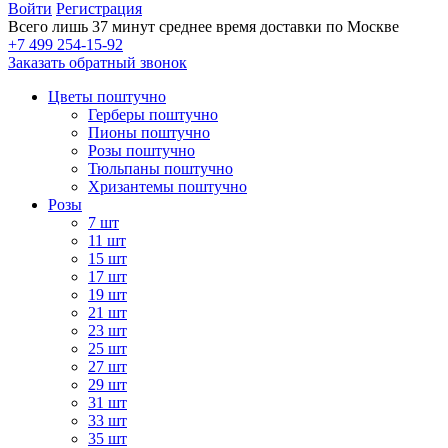
Войти
Регистрация
Всего лишь 37 минут
среднее время доставки по Москве
+7 499 254-15-92
Заказать обратный звонок
Цветы поштучно
Герберы поштучно
Пионы поштучно
Розы поштучно
Тюльпаны поштучно
Хризантемы поштучно
Розы
7 шт
11 шт
15 шт
17 шт
19 шт
21 шт
23 шт
25 шт
27 шт
29 шт
31 шт
33 шт
35 шт