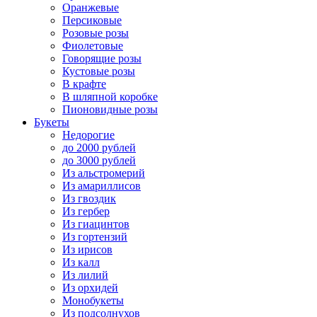
Оранжевые
Персиковые
Розовые розы
Фиолетовые
Говорящие розы
Кустовые розы
В крафте
В шляпной коробке
Пионовидные розы
Букеты
Недорогие
до 2000 рублей
до 3000 рублей
Из альстромерий
Из амариллисов
Из гвоздик
Из гербер
Из гиацинтов
Из гортензий
Из ирисов
Из калл
Из лилий
Из орхидей
Монобукеты
Из подсолнухов