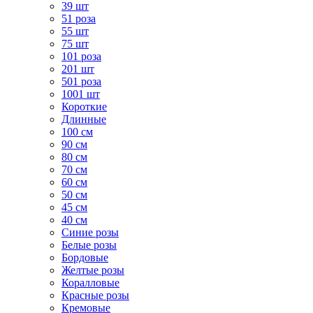
39 шт
51 роза
55 шт
75 шт
101 роза
201 шт
501 роза
1001 шт
Короткие
Длинные
100 см
90 см
80 см
70 см
60 см
50 см
45 см
40 см
Cиние розы
Белые розы
Бордовые
Желтые розы
Коралловые
Красные розы
Кремовые