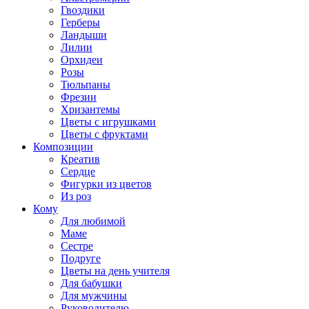
Гвоздики
Герберы
Ландыши
Лилии
Орхидеи
Розы
Тюльпаны
Фрезии
Хризантемы
Цветы с игрушками
Цветы с фруктами
Композиции
Креатив
Сердце
Фигурки из цветов
Из роз
Кому
Для любимой
Маме
Сестре
Подруге
Цветы на день учителя
Для бабушки
Для мужчины
Руководителю