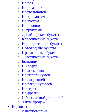
Из роз
Из ромашек
Из тюльпанов
Из хризантем
Из эустом
Из пионов
С фруктами
Дизайнерские букеты
Классические букеты
Корпоративные букеты
Новогодние букеты
Праздничные букеты
Экзотические букеты
Большие
В крафте
Из анемонов
Из гиперикумов
Из ландышей
Из ранункулюсов
Из сирени
Из фрезий
С бесплатной доставкой
Хиты продаж
Корзины
Альстромерии