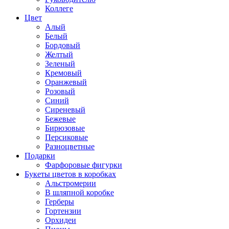
Коллеге
Цвет
Алый
Белый
Бордовый
Желтый
Зеленый
Кремовый
Оранжевый
Розовый
Синий
Сиреневый
Бежевые
Бирюзовые
Персиковые
Разноцветные
Подарки
Фарфоровые фигурки
Букеты цветов в коробках
Альстромерии
В шляпной коробке
Герберы
Гортензии
Орхидеи