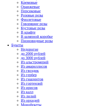
Кремовые
Оранжевые
Персиковые
Розовые розы
Фиолетовые
Говорящие розы
Кустовые розы
В крафте
В шляпной коробке
Пионовидные розы
Букеты
Недорогие
до 2000 рублей
до 3000 рублей
Из альстромерий
Из амариллисов
Из гвоздик
Из гербер
Из гиацинтов
Из гортензий
Из ирисов
Из калл
Из лилий
Из орхидей
Монобукеты