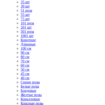
35 шт
39 шт
51 роза
55 шт
75 шт
101 роза
201 шт
501 роза
1001 шт
Короткие
Длинные
100 см
90 см
80 см
70 см
60 см
50 см
45 см
40 см
Cиние розы
Белые розы
Бордовые
Желтые розы
Коралловые
Красные розы