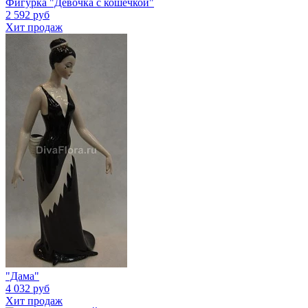
Фигурка "Девочка с кошечкой"
2 592 руб
Хит продаж
"Дама"
4 032 руб
Хит продаж