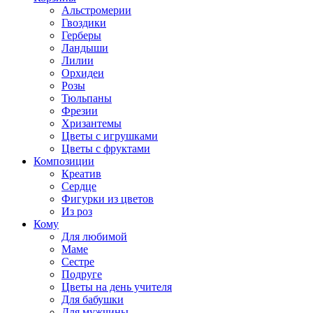
Альстромерии
Гвоздики
Герберы
Ландыши
Лилии
Орхидеи
Розы
Тюльпаны
Фрезии
Хризантемы
Цветы с игрушками
Цветы с фруктами
Композиции
Креатив
Сердце
Фигурки из цветов
Из роз
Кому
Для любимой
Маме
Сестре
Подруге
Цветы на день учителя
Для бабушки
Для мужчины