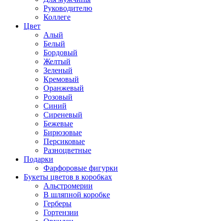
Руководителю
Коллеге
Цвет
Алый
Белый
Бордовый
Желтый
Зеленый
Кремовый
Оранжевый
Розовый
Синий
Сиреневый
Бежевые
Бирюзовые
Персиковые
Разноцветные
Подарки
Фарфоровые фигурки
Букеты цветов в коробках
Альстромерии
В шляпной коробке
Герберы
Гортензии