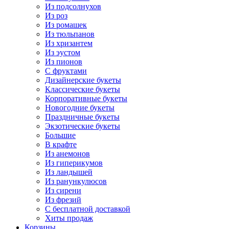
Из подсолнухов
Из роз
Из ромашек
Из тюльпанов
Из хризантем
Из эустом
Из пионов
С фруктами
Дизайнерские букеты
Классические букеты
Корпоративные букеты
Новогодние букеты
Праздничные букеты
Экзотические букеты
Большие
В крафте
Из анемонов
Из гиперикумов
Из ландышей
Из ранункулюсов
Из сирени
Из фрезий
С бесплатной доставкой
Хиты продаж
Корзины