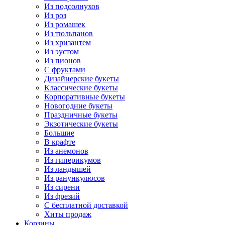
Из подсолнухов
Из роз
Из ромашек
Из тюльпанов
Из хризантем
Из эустом
Из пионов
С фруктами
Дизайнерские букеты
Классические букеты
Корпоративные букеты
Новогодние букеты
Праздничные букеты
Экзотические букеты
Большие
В крафте
Из анемонов
Из гиперикумов
Из ландышей
Из ранункулюсов
Из сирени
Из фрезий
С бесплатной доставкой
Хиты продаж
Корзины