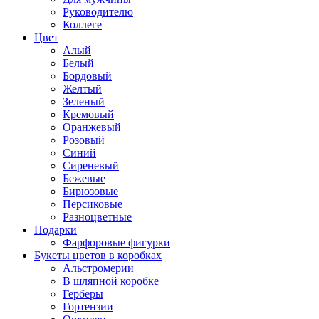
Руководителю
Коллеге
Цвет
Алый
Белый
Бордовый
Желтый
Зеленый
Кремовый
Оранжевый
Розовый
Синий
Сиреневый
Бежевые
Бирюзовые
Персиковые
Разноцветные
Подарки
Фарфоровые фигурки
Букеты цветов в коробках
Альстромерии
В шляпной коробке
Герберы
Гортензии