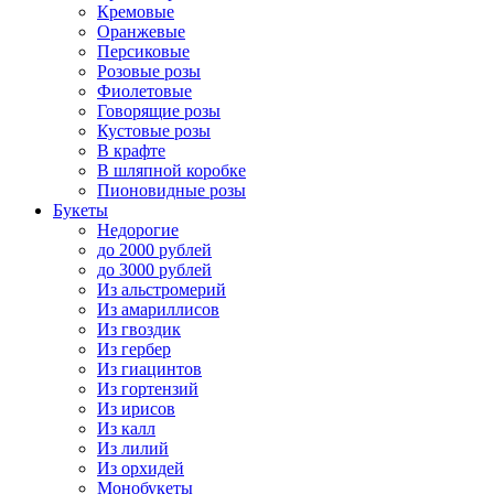
Кремовые
Оранжевые
Персиковые
Розовые розы
Фиолетовые
Говорящие розы
Кустовые розы
В крафте
В шляпной коробке
Пионовидные розы
Букеты
Недорогие
до 2000 рублей
до 3000 рублей
Из альстромерий
Из амариллисов
Из гвоздик
Из гербер
Из гиацинтов
Из гортензий
Из ирисов
Из калл
Из лилий
Из орхидей
Монобукеты