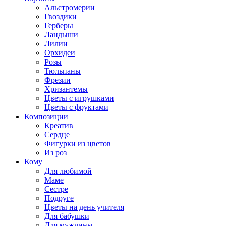
Альстромерии
Гвоздики
Герберы
Ландыши
Лилии
Орхидеи
Розы
Тюльпаны
Фрезии
Хризантемы
Цветы с игрушками
Цветы с фруктами
Композиции
Креатив
Сердце
Фигурки из цветов
Из роз
Кому
Для любимой
Маме
Сестре
Подруге
Цветы на день учителя
Для бабушки
Для мужчины