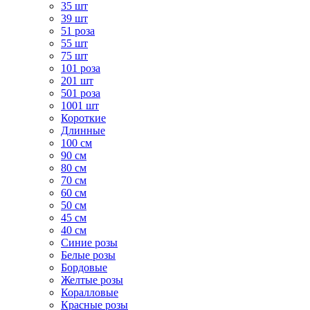
35 шт
39 шт
51 роза
55 шт
75 шт
101 роза
201 шт
501 роза
1001 шт
Короткие
Длинные
100 см
90 см
80 см
70 см
60 см
50 см
45 см
40 см
Cиние розы
Белые розы
Бордовые
Желтые розы
Коралловые
Красные розы