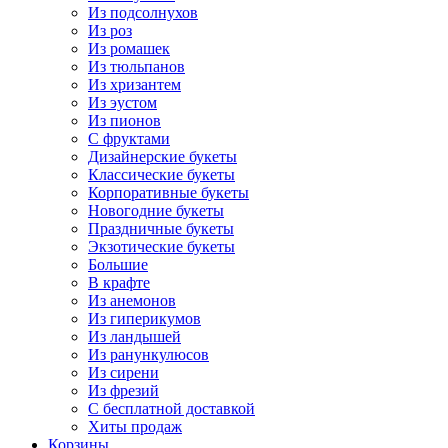
Из подсолнухов
Из роз
Из ромашек
Из тюльпанов
Из хризантем
Из эустом
Из пионов
С фруктами
Дизайнерские букеты
Классические букеты
Корпоративные букеты
Новогодние букеты
Праздничные букеты
Экзотические букеты
Большие
В крафте
Из анемонов
Из гиперикумов
Из ландышей
Из ранункулюсов
Из сирени
Из фрезий
С бесплатной доставкой
Хиты продаж
Корзины