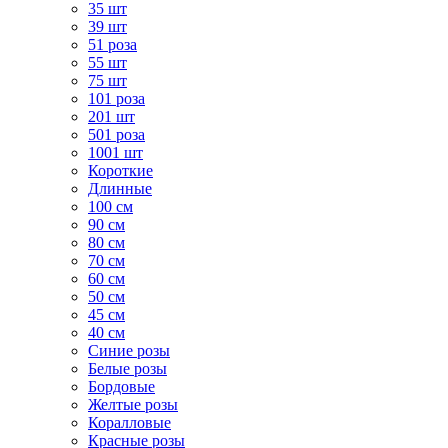
35 шт
39 шт
51 роза
55 шт
75 шт
101 роза
201 шт
501 роза
1001 шт
Короткие
Длинные
100 см
90 см
80 см
70 см
60 см
50 см
45 см
40 см
Cиние розы
Белые розы
Бордовые
Желтые розы
Коралловые
Красные розы