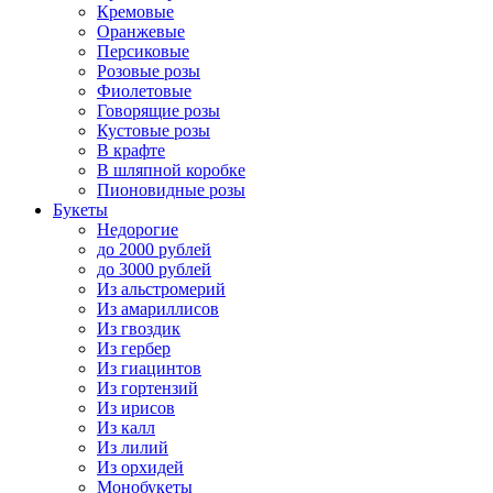
Кремовые
Оранжевые
Персиковые
Розовые розы
Фиолетовые
Говорящие розы
Кустовые розы
В крафте
В шляпной коробке
Пионовидные розы
Букеты
Недорогие
до 2000 рублей
до 3000 рублей
Из альстромерий
Из амариллисов
Из гвоздик
Из гербер
Из гиацинтов
Из гортензий
Из ирисов
Из калл
Из лилий
Из орхидей
Монобукеты