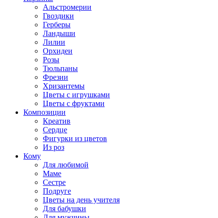
Альстромерии
Гвоздики
Герберы
Ландыши
Лилии
Орхидеи
Розы
Тюльпаны
Фрезии
Хризантемы
Цветы с игрушками
Цветы с фруктами
Композиции
Креатив
Сердце
Фигурки из цветов
Из роз
Кому
Для любимой
Маме
Сестре
Подруге
Цветы на день учителя
Для бабушки
Для мужчины