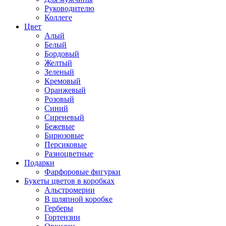
Руководителю
Коллеге
Цвет
Алый
Белый
Бордовый
Желтый
Зеленый
Кремовый
Оранжевый
Розовый
Синий
Сиреневый
Бежевые
Бирюзовые
Персиковые
Разноцветные
Подарки
Фарфоровые фигурки
Букеты цветов в коробках
Альстромерии
В шляпной коробке
Герберы
Гортензии