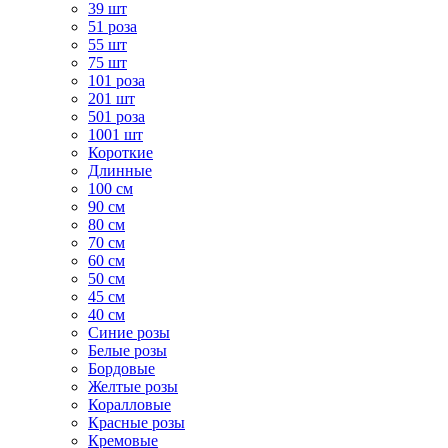
39 шт
51 роза
55 шт
75 шт
101 роза
201 шт
501 роза
1001 шт
Короткие
Длинные
100 см
90 см
80 см
70 см
60 см
50 см
45 см
40 см
Cиние розы
Белые розы
Бордовые
Желтые розы
Коралловые
Красные розы
Кремовые