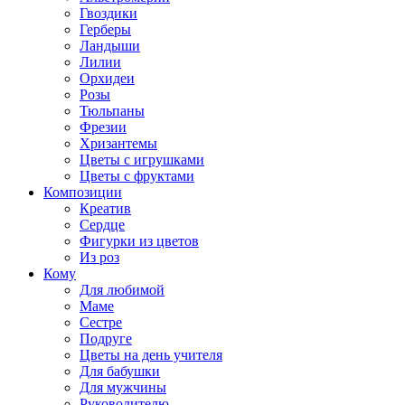
Гвоздики
Герберы
Ландыши
Лилии
Орхидеи
Розы
Тюльпаны
Фрезии
Хризантемы
Цветы с игрушками
Цветы с фруктами
Композиции
Креатив
Сердце
Фигурки из цветов
Из роз
Кому
Для любимой
Маме
Сестре
Подруге
Цветы на день учителя
Для бабушки
Для мужчины
Руководителю