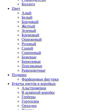
Коллеге
Цвет
Алый
Белый
Бордовый
Желтый
Зеленый
Кремовый
Оранжевый
Розовый
Синий
Сиреневый
Бежевые
Бирюзовые
Персиковые
Разноцветные
Подарки
Фарфоровые фигурки
Букеты цветов в коробках
Альстромерии
В шляпной коробке
Герберы
Гортензии
Орхидеи