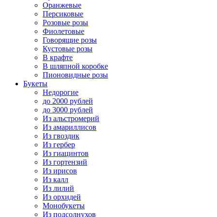
Оранжевые
Персиковые
Розовые розы
Фиолетовые
Говорящие розы
Кустовые розы
В крафте
В шляпной коробке
Пионовидные розы
Букеты
Недорогие
до 2000 рублей
до 3000 рублей
Из альстромерий
Из амариллисов
Из гвоздик
Из гербер
Из гиацинтов
Из гортензий
Из ирисов
Из калл
Из лилий
Из орхидей
Монобукеты
Из подсолнухов