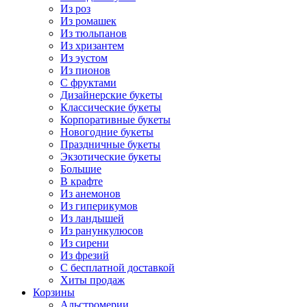
Из роз
Из ромашек
Из тюльпанов
Из хризантем
Из эустом
Из пионов
С фруктами
Дизайнерские букеты
Классические букеты
Корпоративные букеты
Новогодние букеты
Праздничные букеты
Экзотические букеты
Большие
В крафте
Из анемонов
Из гиперикумов
Из ландышей
Из ранункулюсов
Из сирени
Из фрезий
С бесплатной доставкой
Хиты продаж
Корзины
Альстромерии