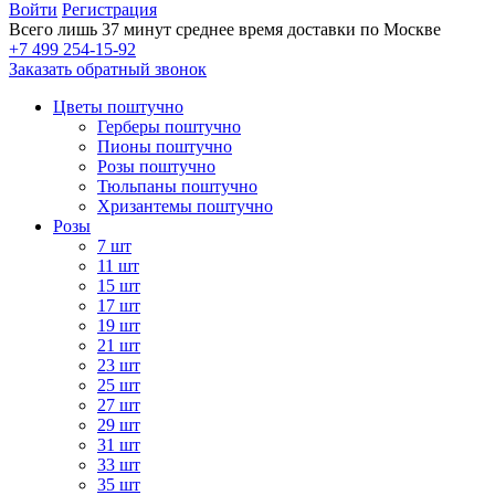
Войти
Регистрация
Всего лишь 37 минут
среднее время доставки по Москве
+7 499 254-15-92
Заказать обратный звонок
Цветы поштучно
Герберы поштучно
Пионы поштучно
Розы поштучно
Тюльпаны поштучно
Хризантемы поштучно
Розы
7 шт
11 шт
15 шт
17 шт
19 шт
21 шт
23 шт
25 шт
27 шт
29 шт
31 шт
33 шт
35 шт