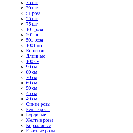
35 шт
39 шт
51 роза
55 шт
75 шт
101 роза
201 шт
501 роза
1001 шт
Короткие
Длинные
100 см
90 см
80 см
70 см
60 см
50 см
45 см
40 см
Cиние розы
Белые розы
Бордовые
Желтые розы
Коралловые
Красные розы