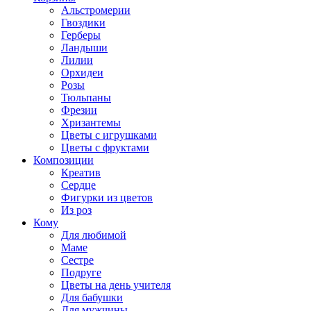
Альстромерии
Гвоздики
Герберы
Ландыши
Лилии
Орхидеи
Розы
Тюльпаны
Фрезии
Хризантемы
Цветы с игрушками
Цветы с фруктами
Композиции
Креатив
Сердце
Фигурки из цветов
Из роз
Кому
Для любимой
Маме
Сестре
Подруге
Цветы на день учителя
Для бабушки
Для мужчины