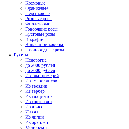
Кремовые
Оранжевые
Персиковые
Розовые розы
Фиолетовые
Говорящие розы
Кустовые розы
В крафте
В шляпной коробке
Пионовидные розы
Букеты
Недорогие
до 2000 рублей
до 3000 рублей
Из альстромерий
Из амариллисов
Из гвоздик
Из гербер
Из гиацинтов
Из гортензий
Из ирисов
Из калл
Из лилий
Из орхидей
Монобукеты