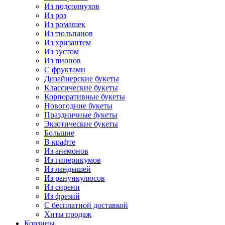
Из подсолнухов
Из роз
Из ромашек
Из тюльпанов
Из хризантем
Из эустом
Из пионов
С фруктами
Дизайнерские букеты
Классические букеты
Корпоративные букеты
Новогодние букеты
Праздничные букеты
Экзотические букеты
Большие
В крафте
Из анемонов
Из гиперикумов
Из ландышей
Из ранункулюсов
Из сирени
Из фрезий
С бесплатной доставкой
Хиты продаж
Корзины