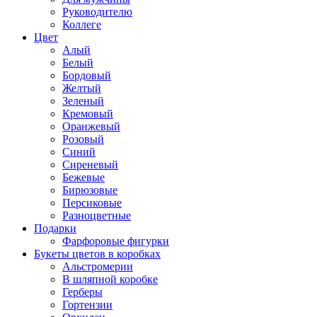
Руководителю
Коллеге
Цвет
Алый
Белый
Бордовый
Желтый
Зеленый
Кремовый
Оранжевый
Розовый
Синий
Сиреневый
Бежевые
Бирюзовые
Персиковые
Разноцветные
Подарки
Фарфоровые фигурки
Букеты цветов в коробках
Альстромерии
В шляпной коробке
Герберы
Гортензии