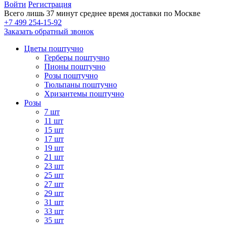
Войти
Регистрация
Всего лишь 37 минут
среднее время доставки по Москве
+7 499 254-15-92
Заказать обратный звонок
Цветы поштучно
Герберы поштучно
Пионы поштучно
Розы поштучно
Тюльпаны поштучно
Хризантемы поштучно
Розы
7 шт
11 шт
15 шт
17 шт
19 шт
21 шт
23 шт
25 шт
27 шт
29 шт
31 шт
33 шт
35 шт