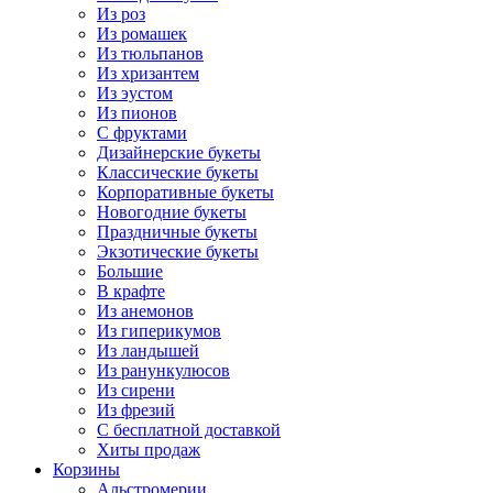
Из роз
Из ромашек
Из тюльпанов
Из хризантем
Из эустом
Из пионов
С фруктами
Дизайнерские букеты
Классические букеты
Корпоративные букеты
Новогодние букеты
Праздничные букеты
Экзотические букеты
Большие
В крафте
Из анемонов
Из гиперикумов
Из ландышей
Из ранункулюсов
Из сирени
Из фрезий
С бесплатной доставкой
Хиты продаж
Корзины
Альстромерии