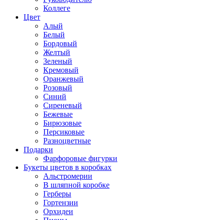
Коллеге
Цвет
Алый
Белый
Бордовый
Желтый
Зеленый
Кремовый
Оранжевый
Розовый
Синий
Сиреневый
Бежевые
Бирюзовые
Персиковые
Разноцветные
Подарки
Фарфоровые фигурки
Букеты цветов в коробках
Альстромерии
В шляпной коробке
Герберы
Гортензии
Орхидеи