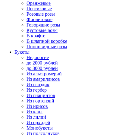
Оранжевые
Персиковые
Розовые розы
Фиолетовые
Говорящие розы
Кустовые розы
В крафте
В шляпной коробке
Пионовидные розы
Букеты
Недорогие
до 2000 рублей
до 3000 рублей
Из альстромерий
Из амариллисов
Из гвоздик
Из гербер
Из гиацинтов
Из гортензий
Из ирисов
Из калл
Из лилий
Из орхидей
Монобукеты
Из подсолнухов