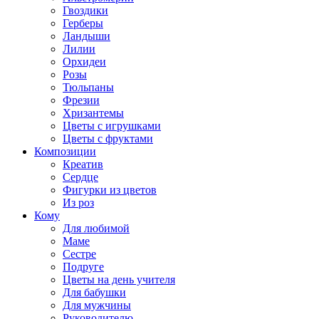
Гвоздики
Герберы
Ландыши
Лилии
Орхидеи
Розы
Тюльпаны
Фрезии
Хризантемы
Цветы с игрушками
Цветы с фруктами
Композиции
Креатив
Сердце
Фигурки из цветов
Из роз
Кому
Для любимой
Маме
Сестре
Подруге
Цветы на день учителя
Для бабушки
Для мужчины
Руководителю