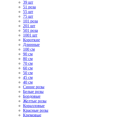
39 шт
51 роза
55 шт
75 шт
101 роза
201 шт
501 роза
1001 шт
Короткие
Длинные
100 см
90 см
80 см
70 см
60 см
50 см
45 см
40 см
Cиние розы
Белые розы
Бордовые
Желтые розы
Коралловые
Красные розы
Кремовые