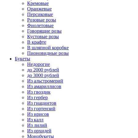
Кремовые
Оранжевые
Персиковые
Розовые розы
Фиолетовые
Говорящие розы
Кустовые розы
В крафте
В шляпной коробке
Пионовидные розы
Букеты
Недорогие
до 2000 рублей
до 3000 рублей
Из альстромерий
Из амариллисов
Из гвоздик
Из гербер
Из гиацинтов
Из гортензий
Из ирисов
Из калл
Из лилий
Из орхидей
Монобукеты