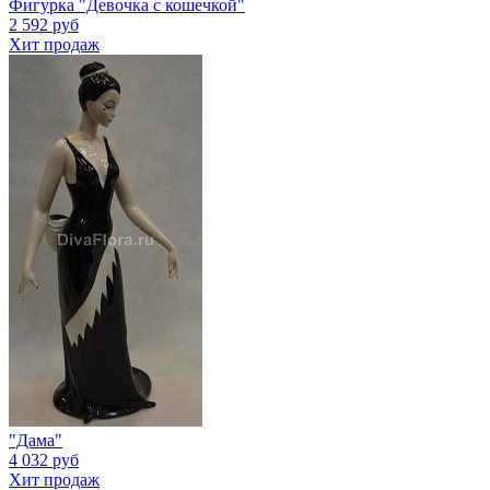
Фигурка "Девочка с кошечкой"
2 592 руб
Хит продаж
"Дама"
4 032 руб
Хит продаж