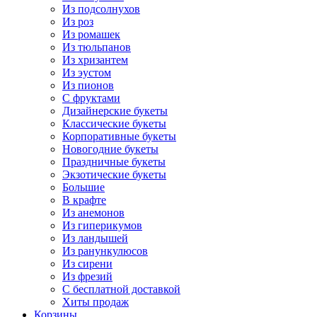
Из подсолнухов
Из роз
Из ромашек
Из тюльпанов
Из хризантем
Из эустом
Из пионов
С фруктами
Дизайнерские букеты
Классические букеты
Корпоративные букеты
Новогодние букеты
Праздничные букеты
Экзотические букеты
Большие
В крафте
Из анемонов
Из гиперикумов
Из ландышей
Из ранункулюсов
Из сирени
Из фрезий
С бесплатной доставкой
Хиты продаж
Корзины