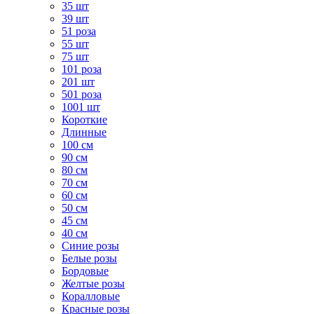
35 шт
39 шт
51 роза
55 шт
75 шт
101 роза
201 шт
501 роза
1001 шт
Короткие
Длинные
100 см
90 см
80 см
70 см
60 см
50 см
45 см
40 см
Cиние розы
Белые розы
Бордовые
Желтые розы
Коралловые
Красные розы