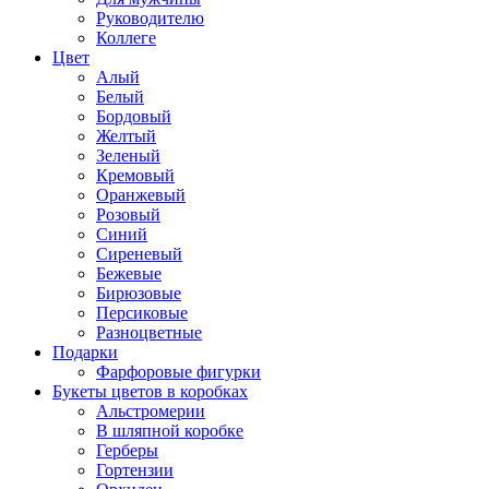
Руководителю
Коллеге
Цвет
Алый
Белый
Бордовый
Желтый
Зеленый
Кремовый
Оранжевый
Розовый
Синий
Сиреневый
Бежевые
Бирюзовые
Персиковые
Разноцветные
Подарки
Фарфоровые фигурки
Букеты цветов в коробках
Альстромерии
В шляпной коробке
Герберы
Гортензии