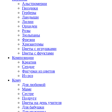
Альстромерии
Гвоздики
Герберы
Ландыши
Лилии
Орхидеи
Розы
Тюльпаны
Фрезии
Хризантемы
Цветы с игрушками
Цветы с фруктами
Композиции
Креатив
Сердце
Фигурки из цветов
Из роз
Кому
Для любимой
Маме
Сестре
Подруге
Цветы на день учителя
Для бабушки
Для мужчины