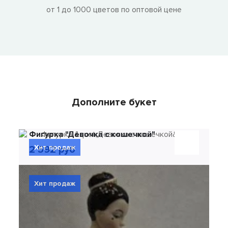
от 1 до 1000 цветов по оптовой цене
Дополните букет
Фигурка "Девочка с кошечкой"
Хит продаж
2 592 руб
Хит продаж