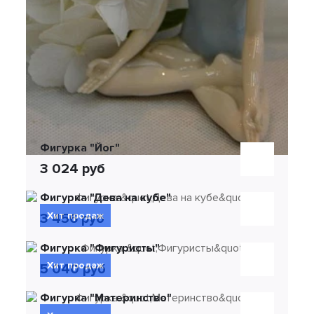
Фигурка "Йог"
3 024 руб
Фигурка "Дева на кубе"
Хит продаж
3 456 руб
Фигурка "Фигуристы"
Хит продаж
5 040 руб
Фигурка "Материнство"