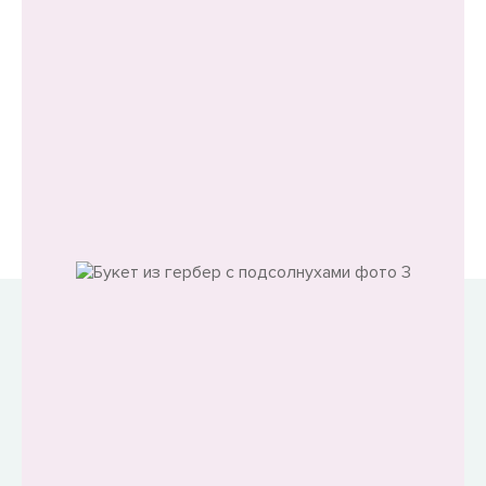
Флористическая бумага
Нас выбирают не только за низкие цены
Мы фанатично контролируем качество нашего
продукта - это главное конкурентное преимущество
магазина.