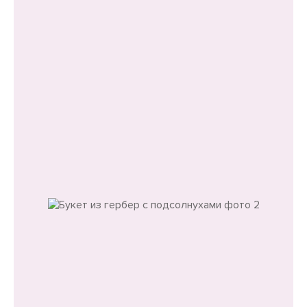
О товаре
Размер букета
Уменьшенный:
Диаметр - 35 см
Высота - 45 см
Состав
Герберы микс
Краспедия
Чозия
Подсолнухи