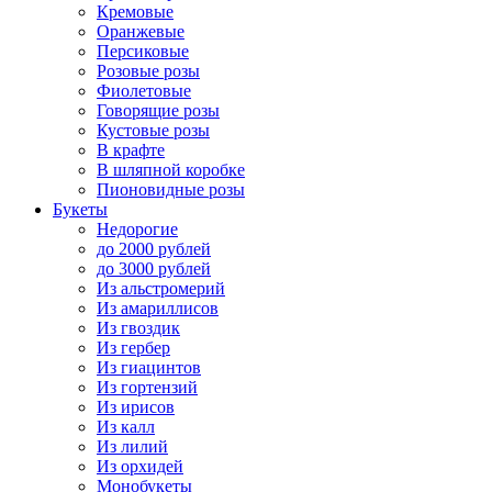
Кремовые
Оранжевые
Персиковые
Розовые розы
Фиолетовые
Говорящие розы
Кустовые розы
В крафте
В шляпной коробке
Пионовидные розы
Букеты
Недорогие
до 2000 рублей
до 3000 рублей
Из альстромерий
Из амариллисов
Из гвоздик
Из гербер
Из гиацинтов
Из гортензий
Из ирисов
Из калл
Из лилий
Из орхидей
Монобукеты