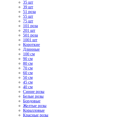
35 шт
39 шт
51 роза
55 шт
75 шт
101 роза
201 шт
501 роза
1001 шт
Короткие
Длинные
100 см
90 см
80 см
70 см
60 см
50 см
45 см
40 см
Cиние розы
Белые розы
Бордовые
Желтые розы
Коралловые
Красные розы