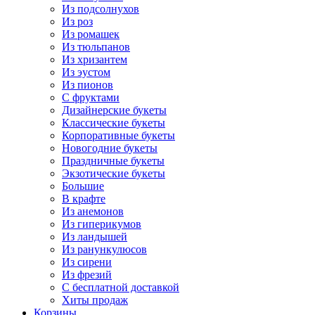
Из подсолнухов
Из роз
Из ромашек
Из тюльпанов
Из хризантем
Из эустом
Из пионов
С фруктами
Дизайнерские букеты
Классические букеты
Корпоративные букеты
Новогодние букеты
Праздничные букеты
Экзотические букеты
Большие
В крафте
Из анемонов
Из гиперикумов
Из ландышей
Из ранункулюсов
Из сирени
Из фрезий
С бесплатной доставкой
Хиты продаж
Корзины