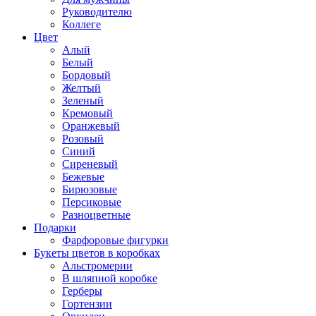
Руководителю
Коллеге
Цвет
Алый
Белый
Бордовый
Желтый
Зеленый
Кремовый
Оранжевый
Розовый
Синий
Сиреневый
Бежевые
Бирюзовые
Персиковые
Разноцветные
Подарки
Фарфоровые фигурки
Букеты цветов в коробках
Альстромерии
В шляпной коробке
Герберы
Гортензии