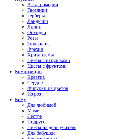
Альстромерии
Гвоздики
Герберы
Ландыши
Лилии
Орхидеи
Розы
Тюльпаны
Фрезии
Хризантемы
Цветы с игрушками
Цветы с фруктами
Композиции
Креатив
Сердце
Фигурки из цветов
Из роз
Кому
Для любимой
Маме
Сестре
Подруге
Цветы на день учителя
Для бабушки
Для мужчины