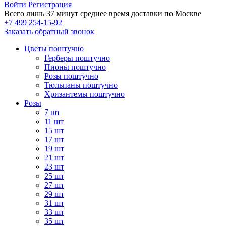
Войти
Регистрация
Всего лишь 37 минут
среднее время доставки по Москве
+7 499 254-15-92
Заказать обратный звонок
Цветы поштучно
Герберы поштучно
Пионы поштучно
Розы поштучно
Тюльпаны поштучно
Хризантемы поштучно
Розы
7 шт
11 шт
15 шт
17 шт
19 шт
21 шт
23 шт
25 шт
27 шт
29 шт
31 шт
33 шт
35 шт