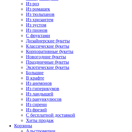
Из роз
Из ромашек
Из тюльпанов
Из хризантем
Из эустом
Из пионов
С фруктами
Дизайнерские букеты
Классические букеты
Корпоративные букеты
Новогодние букеты
Праздничные букеты
Экзотические букеты
Большие
В крафте
Из анемонов
Из гиперикумов
Из ландышей
Из ранункулюсов
Из сирени
Из фрезий
С бесплатной доставкой
Хиты продаж
Корзины
Альстромерии