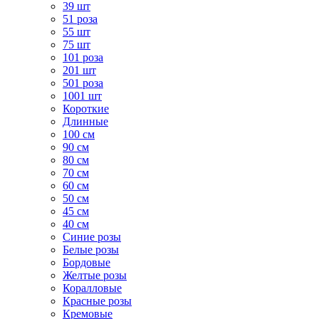
39 шт
51 роза
55 шт
75 шт
101 роза
201 шт
501 роза
1001 шт
Короткие
Длинные
100 см
90 см
80 см
70 см
60 см
50 см
45 см
40 см
Cиние розы
Белые розы
Бордовые
Желтые розы
Коралловые
Красные розы
Кремовые