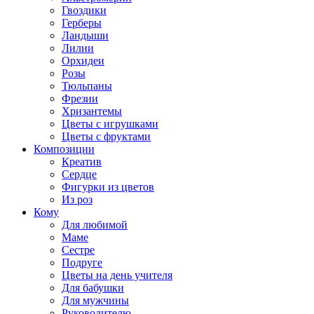
Гвоздики
Герберы
Ландыши
Лилии
Орхидеи
Розы
Тюльпаны
Фрезии
Хризантемы
Цветы с игрушками
Цветы с фруктами
Композиции
Креатив
Сердце
Фигурки из цветов
Из роз
Кому
Для любимой
Маме
Сестре
Подруге
Цветы на день учителя
Для бабушки
Для мужчины
Руководителю