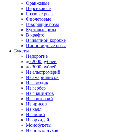
Оранжевые
Персиковые
Розовые розы
Фиолетовые
Говорящие розы
Кустовые розы
В крафте
В шляпной коробке
Пионовидные розы
Букеты
Недорогие
до 2000 рублей
до 3000 рублей
Из альстромерий
Из амариллисов
Из гвоздик
Из гербер
Из гиацинтов
Из гортензий
Из ирисов
Из калл
Из лилий
Из орхидей
Монобукеты
Из подсолнухов