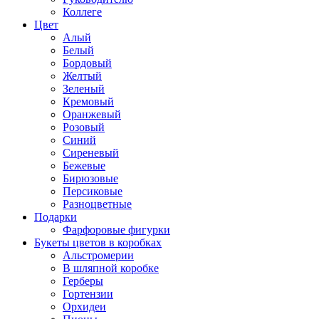
Коллеге
Цвет
Алый
Белый
Бордовый
Желтый
Зеленый
Кремовый
Оранжевый
Розовый
Синий
Сиреневый
Бежевые
Бирюзовые
Персиковые
Разноцветные
Подарки
Фарфоровые фигурки
Букеты цветов в коробках
Альстромерии
В шляпной коробке
Герберы
Гортензии
Орхидеи