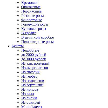
Кремовые
Оранжевые
Персиковые
Розовые розы
Фиолетовые
Говорящие розы
Кустовые розы
В крафте
В шляпной коробке
Пионовидные розы
Букеты
Недорогие
до 2000 рублей
до 3000 рублей
Из альстромерий
Из амариллисов
Из гвоздик
Из гербер
Из гиацинтов
Из гортензий
Из ирисов
Из калл
Из лилий
Из орхидей
Монобукеты