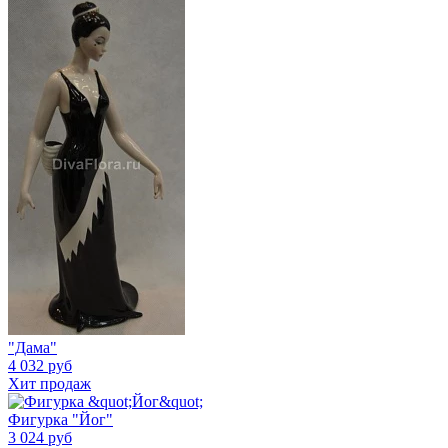
"Дама"
4 032 руб
Хит продаж
Фигурка "Йог"
3 024 руб