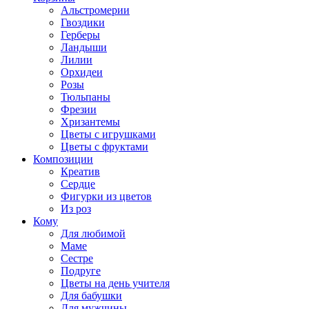
Альстромерии
Гвоздики
Герберы
Ландыши
Лилии
Орхидеи
Розы
Тюльпаны
Фрезии
Хризантемы
Цветы с игрушками
Цветы с фруктами
Композиции
Креатив
Сердце
Фигурки из цветов
Из роз
Кому
Для любимой
Маме
Сестре
Подруге
Цветы на день учителя
Для бабушки
Для мужчины