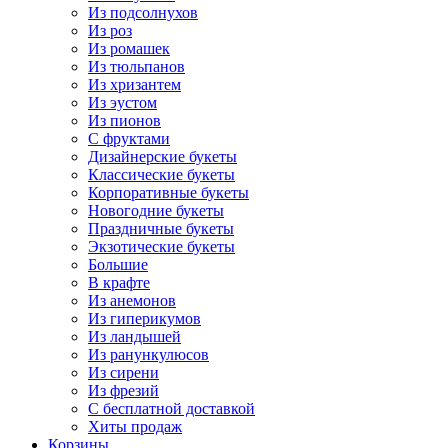
Из подсолнухов
Из роз
Из ромашек
Из тюльпанов
Из хризантем
Из эустом
Из пионов
С фруктами
Дизайнерские букеты
Классические букеты
Корпоративные букеты
Новогодние букеты
Праздничные букеты
Экзотические букеты
Большие
В крафте
Из анемонов
Из гиперикумов
Из ландышей
Из ранункулюсов
Из сирени
Из фрезий
С бесплатной доставкой
Хиты продаж
Корзины