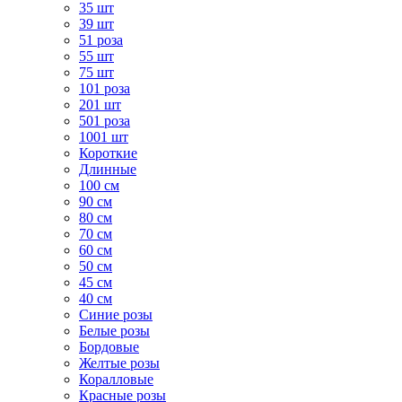
35 шт
39 шт
51 роза
55 шт
75 шт
101 роза
201 шт
501 роза
1001 шт
Короткие
Длинные
100 см
90 см
80 см
70 см
60 см
50 см
45 см
40 см
Cиние розы
Белые розы
Бордовые
Желтые розы
Коралловые
Красные розы