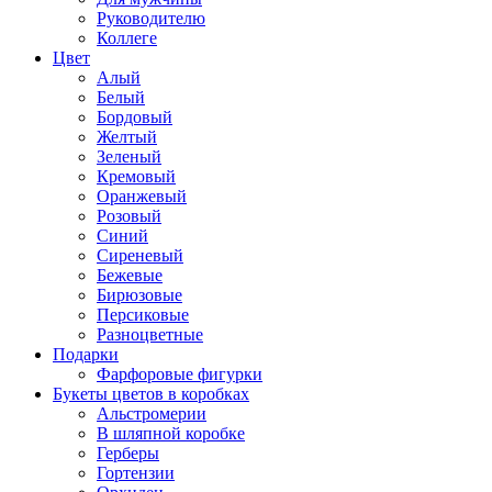
Руководителю
Коллеге
Цвет
Алый
Белый
Бордовый
Желтый
Зеленый
Кремовый
Оранжевый
Розовый
Синий
Сиреневый
Бежевые
Бирюзовые
Персиковые
Разноцветные
Подарки
Фарфоровые фигурки
Букеты цветов в коробках
Альстромерии
В шляпной коробке
Герберы
Гортензии