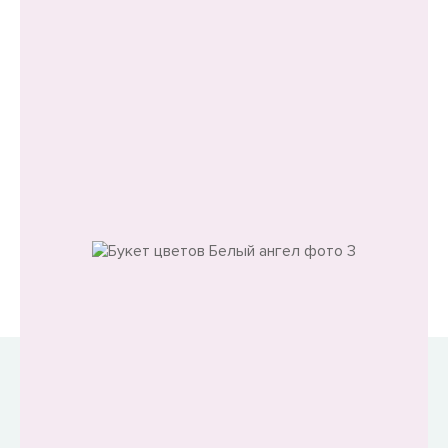
Танацетум (ромашки) -
11 шт
Салал - 1 шт
Крафт бумага
Нас выбирают не только за низкие цены