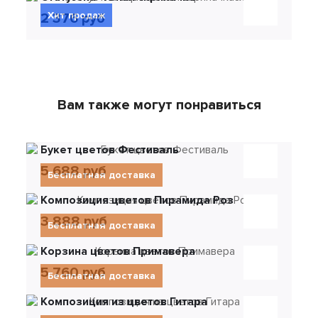
Хит продаж
2 376 руб
Вам также могут понравиться
Букет цветов Фестиваль
5 688 руб
Бесплатная доставка
Композиция цветов Пирамида Роз
3 888 руб
Бесплатная доставка
Корзина цветов Примавера
5 760 руб
Бесплатная доставка
Композиция из цветов Гитара