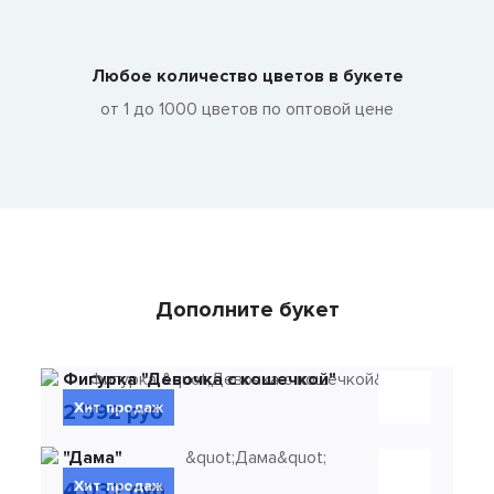
Любое количество цветов в букете
от 1 до 1000 цветов по оптовой цене
Дополните букет
Фигурка "Девочка с кошечкой"
Хит продаж
2 592 руб
"Дама"
Хит продаж
4 032 руб