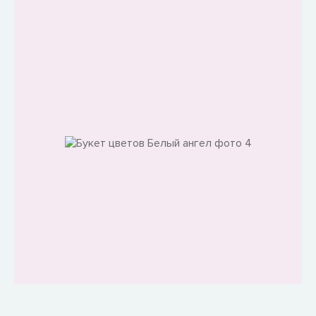
Мы фанатично контролируем качество нашего
продукта - это главное конкурентное преимущество
магазина.
Гарантия свежести цветов
поставки из Голландии 3 раза в неделю