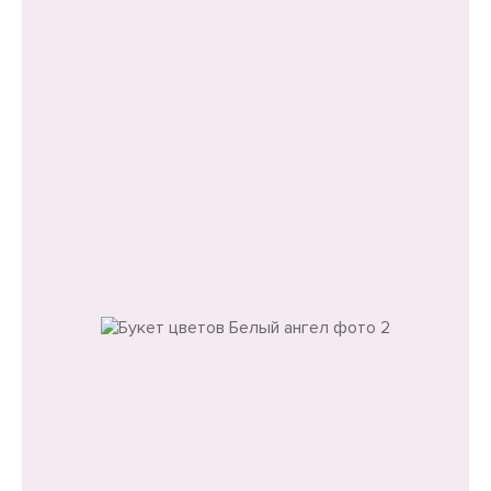
О товаре
Размер букета
Уменьшенный:
Высота 40 см
Диаметр 25 см
Состав
Пионы белые -
7 шт
Гладиолус белый -
3 шт
Кампанула белая - 5 шт
Эустома белая -
3 шт