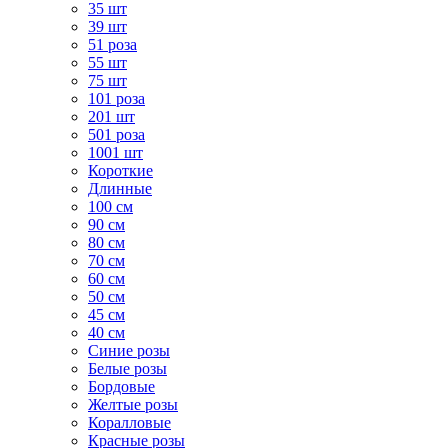
35 шт
39 шт
51 роза
55 шт
75 шт
101 роза
201 шт
501 роза
1001 шт
Короткие
Длинные
100 см
90 см
80 см
70 см
60 см
50 см
45 см
40 см
Cиние розы
Белые розы
Бордовые
Желтые розы
Коралловые
Красные розы