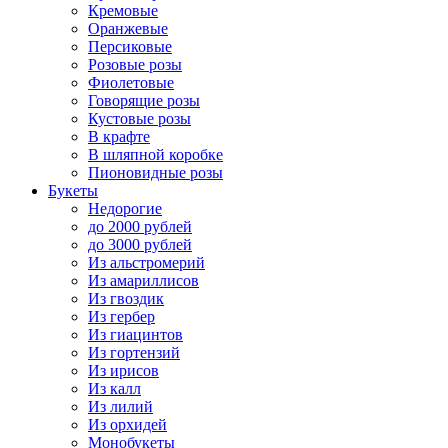
Кремовые
Оранжевые
Персиковые
Розовые розы
Фиолетовые
Говорящие розы
Кустовые розы
В крафте
В шляпной коробке
Пионовидные розы
Букеты
Недорогие
до 2000 рублей
до 3000 рублей
Из альстромерий
Из амариллисов
Из гвоздик
Из гербер
Из гиацинтов
Из гортензий
Из ирисов
Из калл
Из лилий
Из орхидей
Монобукеты