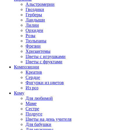
Альстромерии
Гвоздики
Герберы
Ландыши
Лилии
Орхидеи
Розы
Тюльпаны
Фрезии
Хризантемы
Цветы с игрушками
Цветы с фруктами
Композиции
Креатив
Сердце
Фигурки из цветов
Из роз
Кому
Для любимой
Маме
Сестре
Подруге
Цветы на день учителя
Для бабушки
Для мужчины