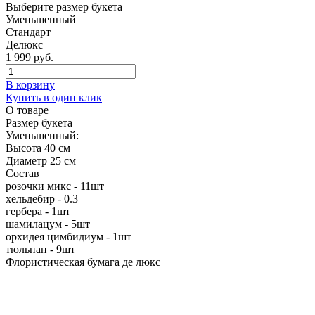
Выберите размер букета
Уменьшенный
Стандарт
Делюкс
1 999 руб.
В корзину
Купить в один клик
О товаре
Размер букета
Уменьшенный:
Высота 40 см
Диаметр 25 см
Состав
розочки микс -
11шт
хельдебир - 0.3
гербера -
1шт
шамилацум -
5шт
орхидея цимбидиум -
1шт
тюльпан -
9шт
Флористическая бумага де люкс