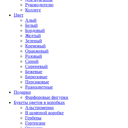
Руководителю
Коллеге
Цвет
Алый
Белый
Бордовый
Желтый
Зеленый
Кремовый
Оранжевый
Розовый
Синий
Сиреневый
Бежевые
Бирюзовые
Персиковые
Разноцветные
Подарки
Фарфоровые фигурки
Букеты цветов в коробках
Альстромерии
В шляпной коробке
Герберы
Гортензии