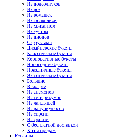
Из подсолнухов
Из роз
Из ромашек
Из тюльпанов
Из хризантем
Из эустом
Из пионов
С фруктами
Дизайнерские букеты
Классические букеты
Корпоративные букеты
Новогодние букеты
Праздничные букеты
Экзотические букеты
Большие
В крафте
Из анемонов
Из гиперикумов
Из ландышей
Из ранункулюсов
Из сирени
Из фрезий
С бесплатной доставкой
Хиты продаж
Корзины