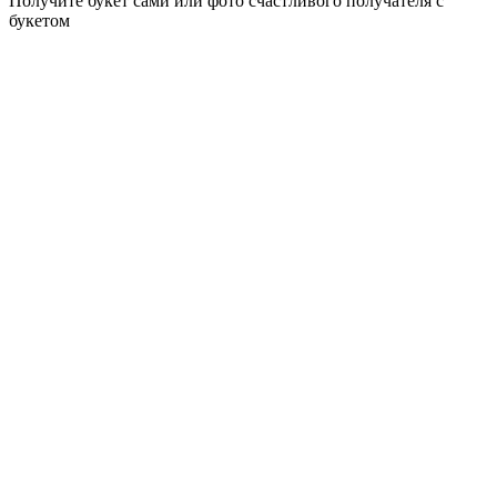
Получите букет сами или фото счастливого получателя с
букетом