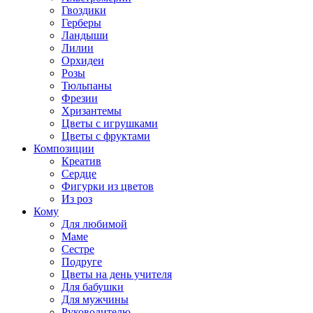
Гвоздики
Герберы
Ландыши
Лилии
Орхидеи
Розы
Тюльпаны
Фрезии
Хризантемы
Цветы с игрушками
Цветы с фруктами
Композиции
Креатив
Сердце
Фигурки из цветов
Из роз
Кому
Для любимой
Маме
Сестре
Подруге
Цветы на день учителя
Для бабушки
Для мужчины
Руководителю