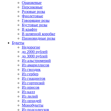
Оранжевые
Персиковые
Розовые розы
Фиолетовые
Говорящие розы
Кустовые розы
В крафте
В шляпной коробке
Пионовидные розы
Букеты
Недорогие
до 2000 рублей
до 3000 рублей
Из альстромерий
Из амариллисов
Из гвоздик
Из гербер
Из гиацинтов
Из гортензий
Из ирисов
Из калл
Из лилий
Из орхидей
Монобукеты
Из подсолнухов