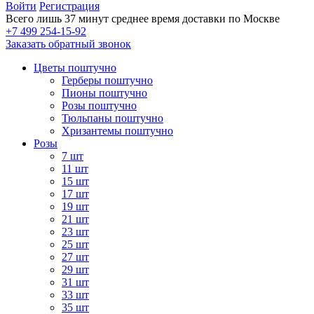
Войти
Регистрация
Всего лишь 37 минут
среднее время доставки по Москве
+7 499 254-15-92
Заказать обратный звонок
Цветы поштучно
Герберы поштучно
Пионы поштучно
Розы поштучно
Тюльпаны поштучно
Хризантемы поштучно
Розы
7 шт
11 шт
15 шт
17 шт
19 шт
21 шт
23 шт
25 шт
27 шт
29 шт
31 шт
33 шт
35 шт