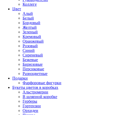
Коллеге
Цвет
Алый
Белый
Бордовый
Желтый
Зеленый
Кремовый
Оранжевый
Розовый
Синий
Сиреневый
Бежевые
Бирюзовые
Персиковые
Разноцветные
Подарки
Фарфоровые фигурки
Букеты цветов в коробках
Альстромерии
В шляпной коробке
Герберы
Гортензии
Орхидеи