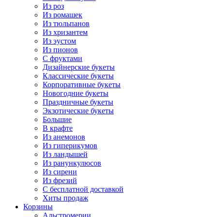
Из роз
Из ромашек
Из тюльпанов
Из хризантем
Из эустом
Из пионов
С фруктами
Дизайнерские букеты
Классические букеты
Корпоративные букеты
Новогодние букеты
Праздничные букеты
Экзотические букеты
Большие
В крафте
Из анемонов
Из гиперикумов
Из ландышей
Из ранункулюсов
Из сирени
Из фрезий
С бесплатной доставкой
Хиты продаж
Корзины
Альстромерии