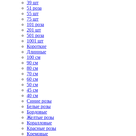
39 шт
51 роза
55 шт
75 шт
101 роза
201 шт
501 роза
1001 шт
Короткие
Длинные
100 см
90 см
80 см
70 см
60 см
50 см
45 см
40 см
Cиние розы
Белые розы
Бордовые
Желтые розы
Коралловые
Красные розы
Кремовые