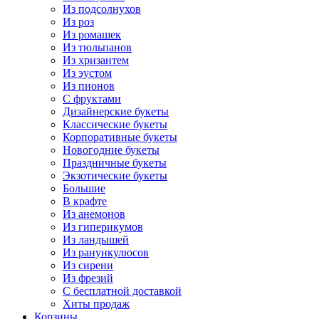
Из подсолнухов
Из роз
Из ромашек
Из тюльпанов
Из хризантем
Из эустом
Из пионов
С фруктами
Дизайнерские букеты
Классические букеты
Корпоративные букеты
Новогодние букеты
Праздничные букеты
Экзотические букеты
Большие
В крафте
Из анемонов
Из гиперикумов
Из ландышей
Из ранункулюсов
Из сирени
Из фрезий
С бесплатной доставкой
Хиты продаж
Корзины