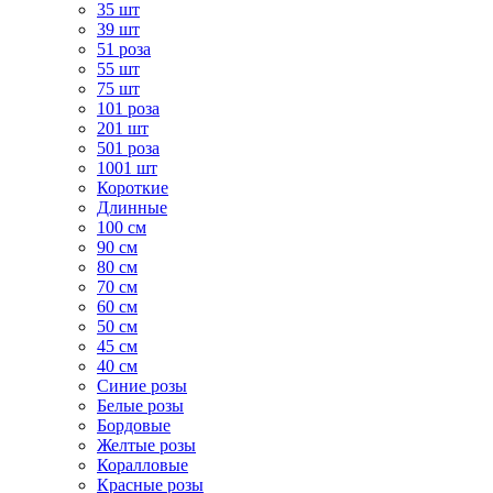
35 шт
39 шт
51 роза
55 шт
75 шт
101 роза
201 шт
501 роза
1001 шт
Короткие
Длинные
100 см
90 см
80 см
70 см
60 см
50 см
45 см
40 см
Cиние розы
Белые розы
Бордовые
Желтые розы
Коралловые
Красные розы