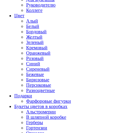
Руководителю
Коллеге
Цвет
Алый
Белый
Бордовый
Желтый
Зеленый
Кремовый
Оранжевый
Розовый
Синий
Сиреневый
Бежевые
Бирюзовые
Персиковые
Разноцветные
Подарки
Фарфоровые фигурки
Букеты цветов в коробках
Альстромерии
В шляпной коробке
Герберы
Гортензии