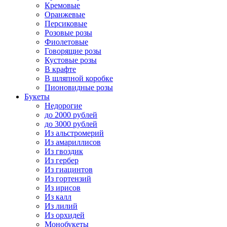
Кремовые
Оранжевые
Персиковые
Розовые розы
Фиолетовые
Говорящие розы
Кустовые розы
В крафте
В шляпной коробке
Пионовидные розы
Букеты
Недорогие
до 2000 рублей
до 3000 рублей
Из альстромерий
Из амариллисов
Из гвоздик
Из гербер
Из гиацинтов
Из гортензий
Из ирисов
Из калл
Из лилий
Из орхидей
Монобукеты