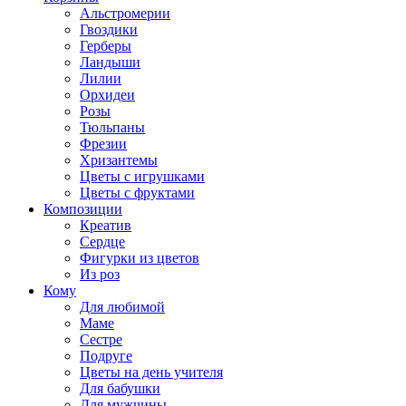
Альстромерии
Гвоздики
Герберы
Ландыши
Лилии
Орхидеи
Розы
Тюльпаны
Фрезии
Хризантемы
Цветы с игрушками
Цветы с фруктами
Композиции
Креатив
Сердце
Фигурки из цветов
Из роз
Кому
Для любимой
Маме
Сестре
Подруге
Цветы на день учителя
Для бабушки
Для мужчины