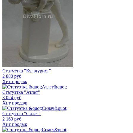
Статуэтка "Культурист"
2 880 руб
Хит продаж
Статуэтка "Атлет"
3 024 руб
Хит продаж
Статуэтка "Силач"
2 160 руб
Хит продаж