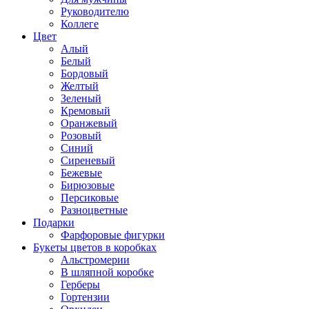
Руководителю
Коллеге
Цвет
Алый
Белый
Бордовый
Желтый
Зеленый
Кремовый
Оранжевый
Розовый
Синий
Сиреневый
Бежевые
Бирюзовые
Персиковые
Разноцветные
Подарки
Фарфоровые фигурки
Букеты цветов в коробках
Альстромерии
В шляпной коробке
Герберы
Гортензии