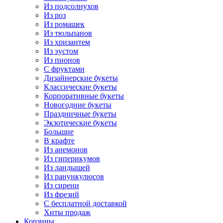
Из подсолнухов
Из роз
Из ромашек
Из тюльпанов
Из хризантем
Из эустом
Из пионов
С фруктами
Дизайнерские букеты
Классические букеты
Корпоративные букеты
Новогодние букеты
Праздничные букеты
Экзотические букеты
Большие
В крафте
Из анемонов
Из гиперикумов
Из ландышей
Из ранункулюсов
Из сирени
Из фрезий
С бесплатной доставкой
Хиты продаж
Корзины