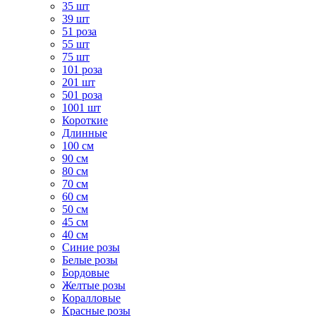
35 шт
39 шт
51 роза
55 шт
75 шт
101 роза
201 шт
501 роза
1001 шт
Короткие
Длинные
100 см
90 см
80 см
70 см
60 см
50 см
45 см
40 см
Cиние розы
Белые розы
Бордовые
Желтые розы
Коралловые
Красные розы