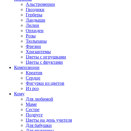
Альстромерии
Гвоздики
Герберы
Ландыши
Лилии
Орхидеи
Розы
Тюльпаны
Фрезии
Хризантемы
Цветы с игрушками
Цветы с фруктами
Композиции
Креатив
Сердце
Фигурки из цветов
Из роз
Кому
Для любимой
Маме
Сестре
Подруге
Цветы на день учителя
Для бабушки
Для мужчины