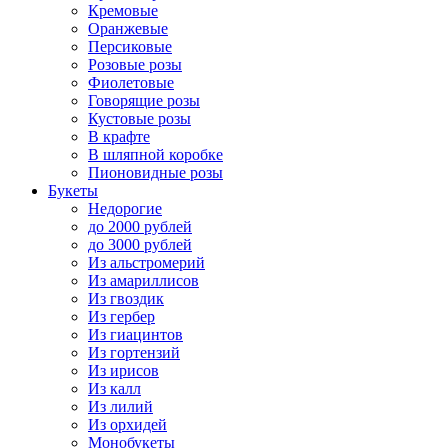
Кремовые
Оранжевые
Персиковые
Розовые розы
Фиолетовые
Говорящие розы
Кустовые розы
В крафте
В шляпной коробке
Пионовидные розы
Букеты
Недорогие
до 2000 рублей
до 3000 рублей
Из альстромерий
Из амариллисов
Из гвоздик
Из гербер
Из гиацинтов
Из гортензий
Из ирисов
Из калл
Из лилий
Из орхидей
Монобукеты