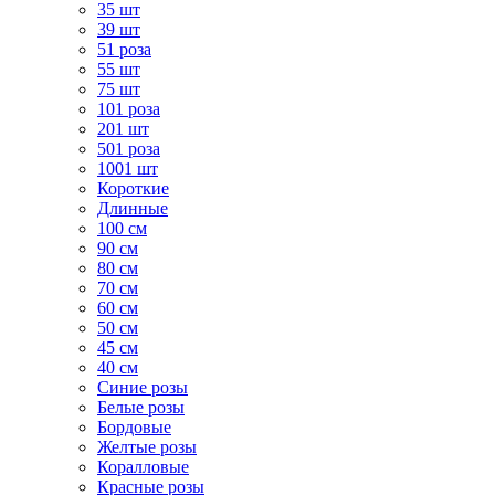
35 шт
39 шт
51 роза
55 шт
75 шт
101 роза
201 шт
501 роза
1001 шт
Короткие
Длинные
100 см
90 см
80 см
70 см
60 см
50 см
45 см
40 см
Cиние розы
Белые розы
Бордовые
Желтые розы
Коралловые
Красные розы