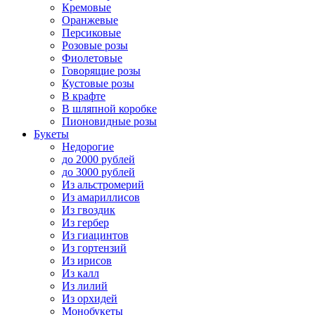
Кремовые
Оранжевые
Персиковые
Розовые розы
Фиолетовые
Говорящие розы
Кустовые розы
В крафте
В шляпной коробке
Пионовидные розы
Букеты
Недорогие
до 2000 рублей
до 3000 рублей
Из альстромерий
Из амариллисов
Из гвоздик
Из гербер
Из гиацинтов
Из гортензий
Из ирисов
Из калл
Из лилий
Из орхидей
Монобукеты