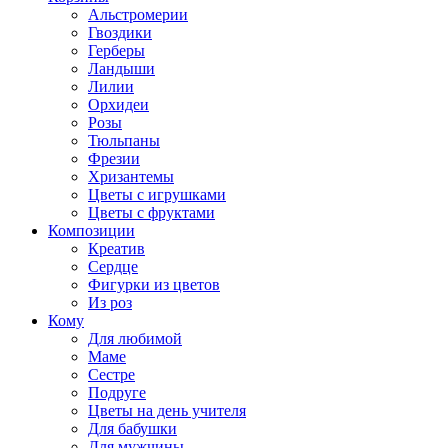
Альстромерии
Гвоздики
Герберы
Ландыши
Лилии
Орхидеи
Розы
Тюльпаны
Фрезии
Хризантемы
Цветы с игрушками
Цветы с фруктами
Композиции
Креатив
Сердце
Фигурки из цветов
Из роз
Кому
Для любимой
Маме
Сестре
Подруге
Цветы на день учителя
Для бабушки
Для мужчины