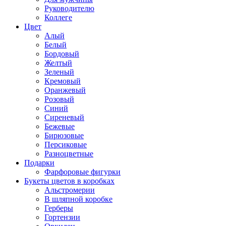
Руководителю
Коллеге
Цвет
Алый
Белый
Бордовый
Желтый
Зеленый
Кремовый
Оранжевый
Розовый
Синий
Сиреневый
Бежевые
Бирюзовые
Персиковые
Разноцветные
Подарки
Фарфоровые фигурки
Букеты цветов в коробках
Альстромерии
В шляпной коробке
Герберы
Гортензии