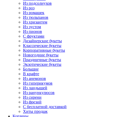
Из подсолнухов
Из роз
Из ромашек
Из тюльпанов
Из хризантем
Из эустом
Из пионов
С фруктами
Дизайнерские букеты
Классические букеты
Корпоративные букеты
Новогодние букеты
Праздничные букеты
Экзотические букеты
Большие
В крафте
Из анемонов
Из гиперикумов
Из ландышей
Из ранункулюсов
Из сирени
Из фрезий
С бесплатной доставкой
Хиты продаж
Корзины